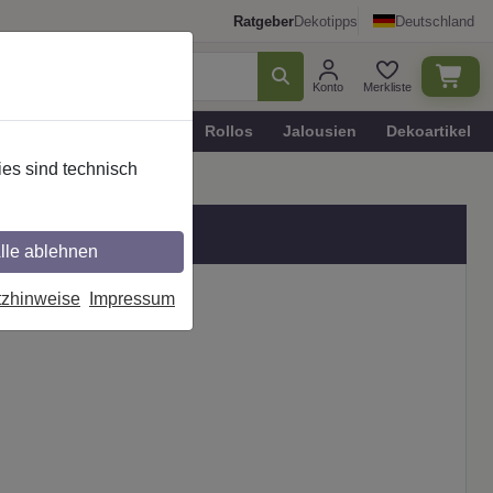
Ratgeber
Dekotipps
Deutschland
Konto
Merkliste
n
Plissee - Faltstores
Rollos
Jalousien
Dekoartikel
es sind technisch
lle ablehnen
tzhinweise
Impressum