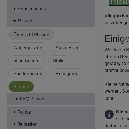
Sonnenschutz
pflegen
kan
Plissee
vorzubeugen
Übersicht Plissee
Einig
Wabenplissee
Ausmessen
Wechseln Si
oberen Bere
ohne Bohren
Stoffe
gerade, so 
einmal bewe
Sonderformen
Reinigung
Kleine Vers
Pflegen
werden. Som
kann.
FAQ Plissee
Kleine
Rollos
sich 
Jalousien
dadurch zer