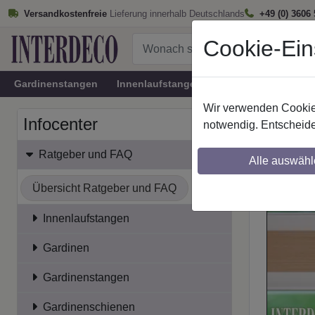
Versandkostenfreie
Lieferung innerhalb Deutschlands
+49 (0) 3606
Cookie-Ein
Gardinenstangen
Innenlaufstangen
Rundrohr-Innenlau
Wir verwenden Cookies
Startseite
Infocenter
notwendig. Entscheide
Das 
Ratgeber und FAQ
Alle auswähl
Übersicht Ratgeber und FAQ
Innenlaufstangen
Gardinen
Gardinenstangen
Gardinenschienen