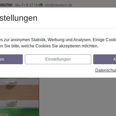
 5062500
· Mo–Fr 8–17 Uhr
info@interdeco.de
stellungen
fstangen
Gardinenschienen
Scheibenstangen
Gardine
 zur anonymen Statistik, Werbung und Analysen. Einige Cooki
Ratgeber und FAQ
Plissee
Pflegen
n Sie bitte, welche Cookies Sie akzeptieren möchten.
Plissee pflegen
en
Einstellungen
A
Datenschu