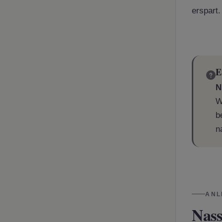
erspart.
E
N
W
b
n
ANL
Nass