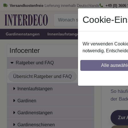
Versandkostenfreie
Lieferung innerhalb Deutschlands
+49 (0) 3606
Cookie-Ein
Gardinenstangen
Innenlaufstangen
Rundrohr-Innenlau
Wir verwenden Cookies
Startseite
Infocenter
notwendig. Entscheide
Ratgeber und FAQ
Alle auswähl
RAT
Plis
Übersicht Ratgeber und FAQ
Innenlaufstangen
So häuf
der Bad
Gardinen
Gardinenstangen
Zur 
Gardinenschienen