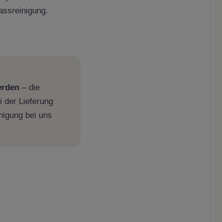
Nassreinigung.
erden
– die
i der Lieferung
inigung bei uns