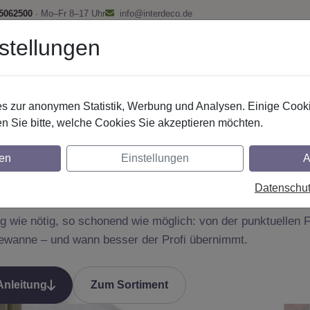
 5062500
· Mo–Fr 8–17 Uhr
info@interdeco.de
stellungen
fstangen
Gardinenschienen
Scheibenstangen
Gardine
 zur anonymen Statistik, Werbung und Analysen. Einige Cooki
Ratgeber und FAQ
Plissee
Reinigung
n Sie bitte, welche Cookies Sie akzeptieren möchten.
en
Einstellungen
A
GEBER · PLISSEE & FALTSTORES
see reinigen
Datenschu
ig wie nötig, so schonend wie möglich: von der punktuellen 
ewanne – und wann besser der Profi übernimmt.
Anleitung
Zum Sortiment