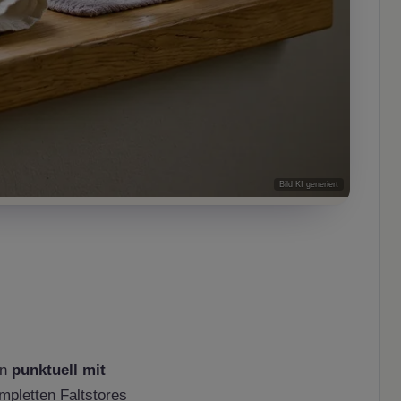
Bild KI generiert
en
punktuell mit
mpletten Faltstores