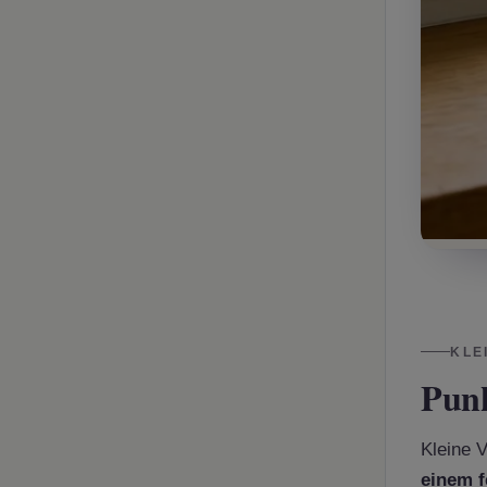
KLE
Punk
Kleine 
einem f