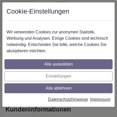
Cookie-Einstellungen
Wir verwenden Cookies zur anonymen Statistik,
Versandkostenfreie
Werbung und Analysen. Einige Cookies sind technisch
Lieferung innerhalb
Deutschlands
notwendig. Entscheiden Sie bitte, welche Cookies Sie
·
Startseite
Sichere
akzeptieren möchten.
Zahlung
AGB
Alle auswählen
AGB
Einstellungen
Allgemeine
Alle ablehnen
Geschäftsbedingungen
und
Datenschutzhinweise
Impressum
Kundeninformationen