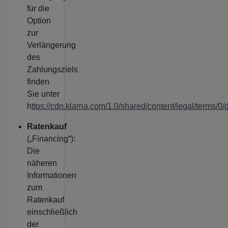
für die
Option
zur
Verlängerung
des
Zahlungsziels
finden
Sie unter
h
ttps://cdn.klarna.com/1.0/shared/content/legal/terms/
Ratenkauf
(„Financing“):
Die
näheren
Informationen
zum
Ratenkauf
einschließlich
der