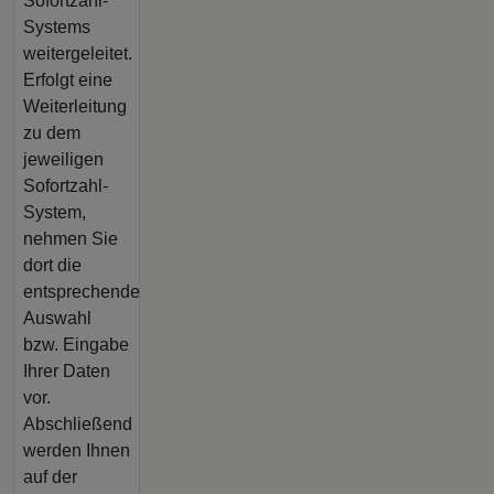
Sofortzahl-
Systems
weitergeleitet.
Erfolgt eine
Weiterleitung
zu dem
jeweiligen
Sofortzahl-
System,
nehmen Sie
dort die
entsprechende
Auswahl
bzw. Eingabe
Ihrer Daten
vor.
Abschließend
werden Ihnen
auf der