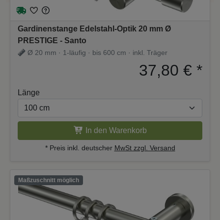
hochwertiges
jeden
inklusive –
Holz für
Einrichtungsstil.
kein langes
höchste
Suchen nach
Gardinenstange Edelstahl-Optik 20 mm Ø
Stabilität.
passendem
PRESTIGE - Santo
Zubehör.
Ø 20 mm · 1-läufig · bis 600 cm · inkl. Träger
37,80 €
*
Länge
In den Warenkorb
* Preis inkl. deutscher
MwSt zzgl. Versand
Maßzuschnitt möglich