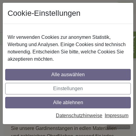
Cookie-Einstellungen
Wir verwenden Cookies zur anonymen Statistik,
·
Versandkostenfreie
Lieferung innerhalb Deutschlands
Sichere Zahlung
FILTER
Werbung und Analysen. Einige Cookies sind technisch
notwendig. Entscheiden Sie bitte, welche Cookies Sie
Startseite
Gardinenstangen
akzeptieren möchten.
Schicke Gardinenstangen für e
FENSTERDEKORATION
Alle auswählen
Gardinenstangen
Einstellungen
für jeden Stil
Alle ablehnen
BESTSELLER · EDELSTAHL-OPTIK
Datenschutzhinweise
Impressum
Klassisch, modern oder skandinavisch – entdecken
Sie unsere Gardinenstangen in edlen Materialien
Bild KI generiert