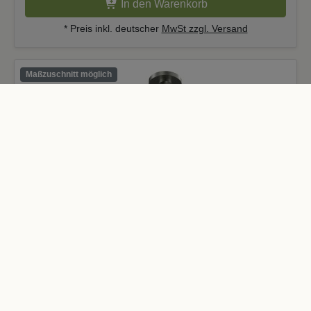
In den Warenkorb
* Preis inkl. deutscher
MwSt zzgl. Versand
Maßzuschnitt möglich
Gardinenstange Edelstahl-Optik 20 mm Ø
SONETTE - Tanara
Hochwertige Verarbeitung
40,30 €
*