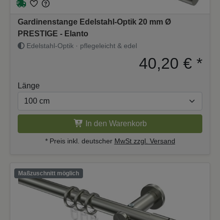
Gardinenstange Edelstahl-Optik 20 mm Ø
PRESTIGE - Elanto
Edelstahl-Optik · pflegeleicht & edel
40,20 €
*
Länge
In den Warenkorb
* Preis inkl. deutscher
MwSt zzgl. Versand
Maßzuschnitt möglich