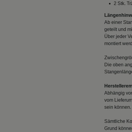
2 Stk. T
Längenhinwe
Ab einer Sta
geteilt und m
Über jeder V
montiert wer
Zwischengröß
Die oben ang
Stangenlänge
Herstellere
Abhängig vo
vom Lieferum
sein können. 
Sämtliche Ko
Grund können