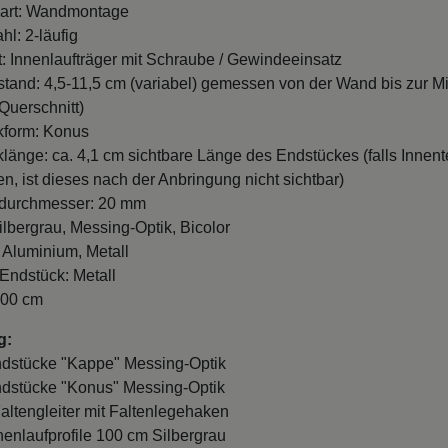
art: Wandmontage
hl: 2-läufig
t: Innenlaufträger mit Schraube / Gewindeeinsatz
and: 4,5-11,5 cm (variabel) gemessen von der Wand bis zur Mi
Querschnitt)
kform: Konus
länge: ca. 4,1 cm sichtbare Länge des Endstückes (falls Innente
n, ist dieses nach der Anbringung nicht sichtbar)
durchmesser: 20 mm
ilbergrau, Messing-Optik, Bicolor
: Aluminium, Metall
 Endstück: Metall
100 cm
g:
ndstücke "Kappe" Messing-Optik
ndstücke "Konus" Messing-Optik
Faltengleiter mit Faltenlegehaken
nnenlaufprofile 100 cm Silbergrau