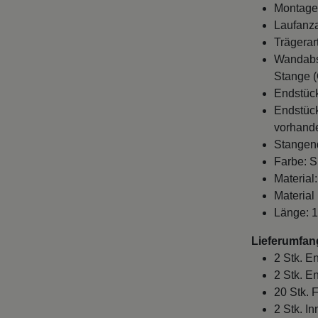
Montage
Laufanza
Trägerar
Wandabst
Stange (
Endstüc
Endstück
vorhande
Stangen
Farbe: S
Material
Material
Länge: 
Lieferumfan
2 Stk. E
2 Stk. E
20 Stk. 
2 Stk. I