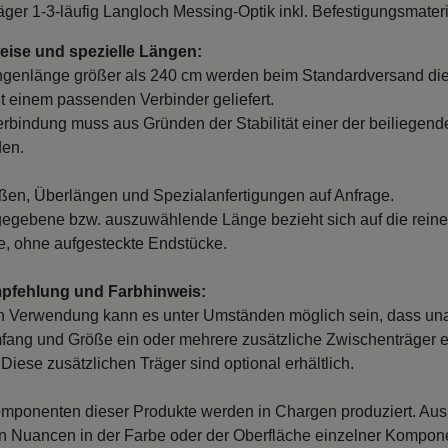
räger 1-3-läufig Langloch Messing-Optik inkl. Befestigungsmateri
ise und spezielle Längen:
ngenlänge größer als 240 cm werden beim Standardversand di
it einem passenden Verbinder geliefert.
erbindung muss aus Gründen der Stabilität einer der beiliegend
den.
en, Überlängen und Spezialanfertigungen auf Anfrage.
egebene bzw. auszuwählende Länge bezieht sich auf die reine
, ohne aufgesteckte Endstücke.
mpfehlung und Farbhinweis:
n Verwendung kann es unter Umständen möglich sein, dass un
fang und Größe ein oder mehrere zusätzliche Zwischenträger er
Diese zusätzlichen Träger sind optional erhältlich.
mponenten dieser Produkte werden in Chargen produziert. Au
 Nuancen in der Farbe oder der Oberfläche einzelner Kompon