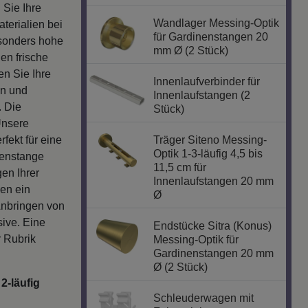
 Sie Ihre
Wandlager Messing-Optik
erialien bei
für Gardinenstangen 20
esonders hohe
mm Ø (2 Stück)
en frische
n Sie Ihre
Innenlaufverbinder für
en und
Innenlaufstangen (2
. Die
Stück)
Unsere
fekt für eine
Träger Siteno Messing-
Optik 1-3-läufig 4,5 bis
nenstange
11,5 cm für
en Ihrer
Innenlaufstangen 20 mm
gen ein
Ø
Anbringen von
sive. Eine
Endstücke Sitra (Konus)
r Rubrik
Messing-Optik für
Gardinenstangen 20 mm
Ø (2 Stück)
2-läufig
Schleuderwagen mit