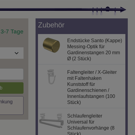
Zubehör
t 3-7 Tage
Endstücke Santo (Kappe)
Messing-Optik für
Gardinenstangen 20 mm
Ø (2 Stück)
Faltengleiter / X-Gleiter
mit Faltenhaken
Kunststoff für
b
Gardinenschienen /
Innenlaufstangen (100
inkung
Stück)
Schlaufengleiter
Universal für
Schlaufenvorhänge (8
Stück)