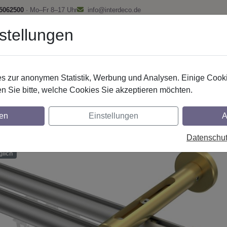
 5062500
· Mo–Fr 8–17 Uhr
info@interdeco.de
stellungen
fstangen
Gardinenschienen
Scheibenstangen
Gardine
 zur anonymen Statistik, Werbung und Analysen. Einige Cooki
Innenlaufstangen
Aluminium / Metall
n Sie bitte, welche Cookies Sie akzeptieren möchten.
nstangen mit Innenlauf aus Aluminium / Met
en
Einstellungen
A
- Sitra Silbergrau / Messing-Optik
Datenschu
glich
lich