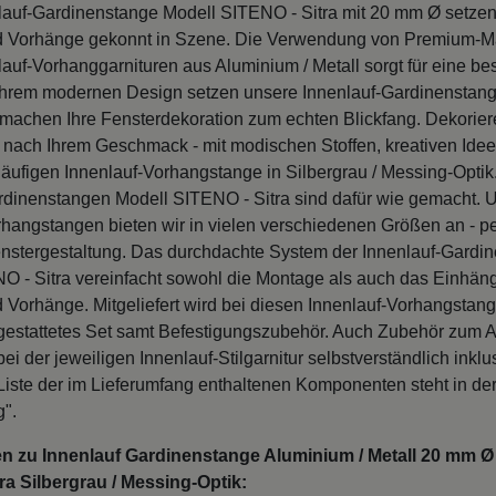
nlauf-Gardinenstange Modell SITENO - Sitra mit 20 mm Ø setzen
 Vorhänge gekonnt in Szene. Die Verwendung von Premium-Mat
lauf-Vorhanggarnituren aus Aluminium / Metall sorgt für eine b
t ihrem modernen Design setzen unsere Innenlauf-Gardinenstang
machen Ihre Fensterdekoration zum echten Blickfang. Dekoriere
 nach Ihrem Geschmack - mit modischen Stoffen, kreativen Ide
läufigen Innenlauf-Vorhangstange in Silbergrau / Messing-Optik
rdinenstangen Modell SITENO - Sitra sind dafür wie gemacht. 
hangstangen bieten wir in vielen verschiedenen Größen an - per
Fenstergestaltung. Das durchdachte System der Innenlauf-Gardi
O - Sitra vereinfacht sowohl die Montage als auch das Einhäng
 Vorhänge. Mitgeliefert wird bei diesen Innenlauf-Vorhangstan
gestattetes Set samt Befestigungszubehör. Auch Zubehör zum 
bei der jeweiligen Innenlauf-Stilgarnitur selbstverständlich inklu
 Liste der im Lieferumfang enthaltenen Komponenten steht in de
g".
n zu Innenlauf Gardinenstange Aluminium / Metall 20 mm Ø 
ra Silbergrau / Messing-Optik: