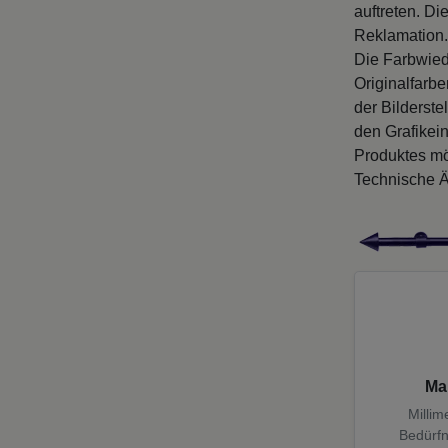
auftreten. D
Reklamation.
Die Farbwied
Originalfarb
der Bilderste
den Grafikei
Produktes mö
Technische Ä
Ma
Millim
Bedürfn