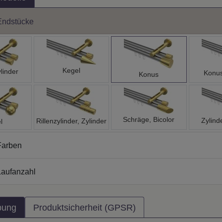
Endstücke
Kegel
linder
Konus
Konus
Schräge, Bicolor
Zylinde
Rillenzylinder, Zylinder
l
Farben
aufanzahl
bung
Produktsicherheit (GPSR)