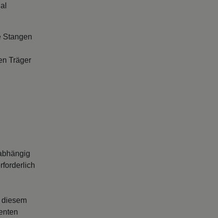
al
e Stangen
en Träger
abhängig
forderlich
s diesem
enten