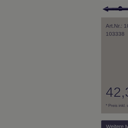
Art.Nr.:
103338
42,
* Preis inkl
Weitere 