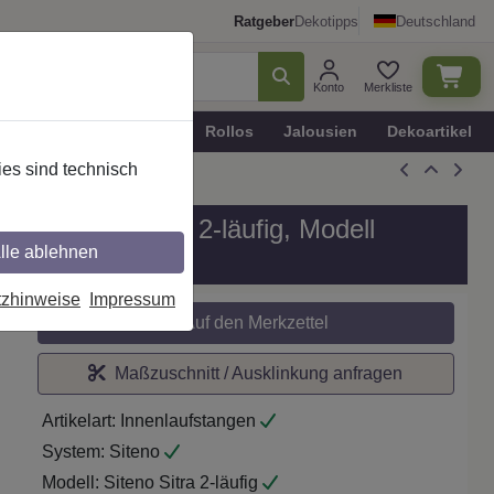
Ratgeber
Dekotipps
Deutschland
Konto
Merkliste
n
Plissee - Faltstores
Rollos
Jalousien
Dekoartikel
es sind technisch
all in 20 mm Ø, 2-läufig, Modell
lle ablehnen
tzhinweise
Impressum
Auf den Merkzettel
Maßzuschnitt / Ausklinkung anfragen
Artikelart:
Innenlaufstangen
System:
Siteno
Modell:
Siteno Sitra 2-läufig