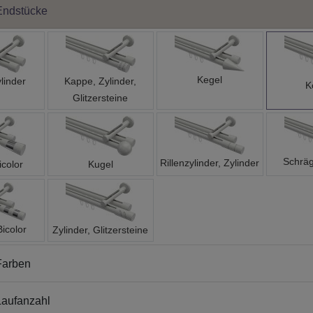
Endstücke
Kegel
linder
Kappe, Zylinder,
K
Glitzersteine
Schräg
Rillenzylinder, Zylinder
icolor
Kugel
Bicolor
Zylinder, Glitzersteine
Farben
aufanzahl