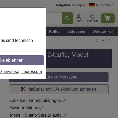
Ratgeber
Dekotipps
Deutschland
Konto
Merkliste
n
Plissee - Faltstores
Rollos
Jalousien
Dekoartikel
es sind technisch
all in 20 mm Ø, 2-läufig, Modell
lle ablehnen
tzhinweise
Impressum
Auf den Merkzettel
Maßzuschnitt / Ausklinkung anfragen
Artikelart:
Innenlaufstangen
System:
Siteno
Modell:
Siteno Sitra 2-läufig