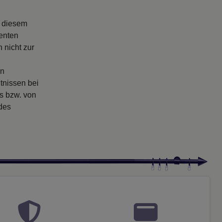
s diesem
enten
 nicht zur
en
tnissen bei
rs bzw. von
 des