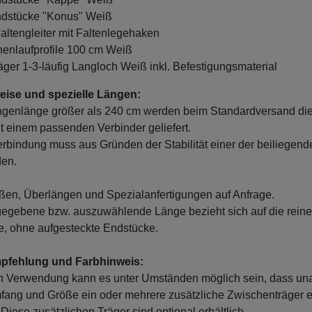
ndstücke "Konus" Weiß
Faltengleiter mit Faltenlegehaken
nnenlaufprofile 100 cm Weiß
räger 1-3-läufig Langloch Weiß inkl. Befestigungsmaterial
ise und spezielle Längen:
ngenlänge größer als 240 cm werden beim Standardversand di
it einem passenden Verbinder geliefert.
erbindung muss aus Gründen der Stabilität einer der beiliegend
den.
en, Überlängen und Spezialanfertigungen auf Anfrage.
egebene bzw. auszuwählende Länge bezieht sich auf die reine
, ohne aufgesteckte Endstücke.
mpfehlung und Farbhinweis:
n Verwendung kann es unter Umständen möglich sein, dass un
fang und Größe ein oder mehrere zusätzliche Zwischenträger er
Diese zusätzlichen Träger sind optional erhältlich.