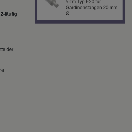
5 cm Typ E20 für
Gardinenstangen 20 mm
Ø
2-läufig
tte der
il