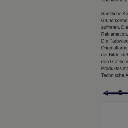
Sämtliche Ko
Grund können
auftreten. D
Reklamation.
Die Farbwied
Originalfarb
der Bilderste
den Grafikei
Produktes mö
Technische Ä