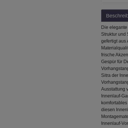
Beschrei
Die elegante
Struktur und 
gefertigt aus
Materialqual
frische Akze
Gespür für D
Vorhangstang
Sitra der Inn
Vorhangstang
Ausstattung v
Innenlauf-Ga
komfortables
diesen Innenl
Montagemater
Innenlauf-Vor