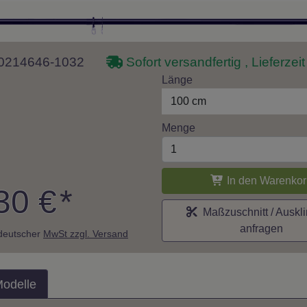
 10214646-1032
Sofort versandfertig , Lieferzei
Länge
100 cm
Menge
In den Warenkor
30 €
*
Maßzuschnitt / Auskl
anfragen
. deutscher
MwSt zzgl. Versand
Modelle