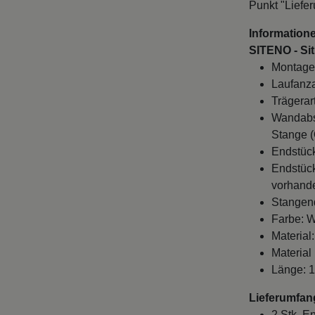
Punkt "Liefe
Informatione
SITENO - Sit
Montage
Laufanza
Trägerar
Wandabst
Stange (
Endstüc
Endstück
vorhande
Stangen
Farbe: 
Material
Material
Länge: 
Lieferumfan
2 Stk. E