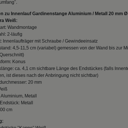
rumfang".
n zu Innenlauf Gardinenstange Aluminium / Metall 20 mm Ø 
ra Weiß:
art: Wandmontage
hl: 2-läufig
t: Innenlaufträger mit Schraube / Gewindeeinsatz
and: 4,5-11,5 cm (variabel) gemessen von der Wand bis zur Mi
Querschnitt)
kform: Konus
länge: ca. 4,1 cm sichtbare Länge des Endstückes (falls Innente
n, ist dieses nach der Anbringung nicht sichtbar)
durchmesser: 20 mm
Weiß
: Aluminium, Metall
 Endstück: Metall
100 cm
g:
ndstücke "Kappe" Weiß