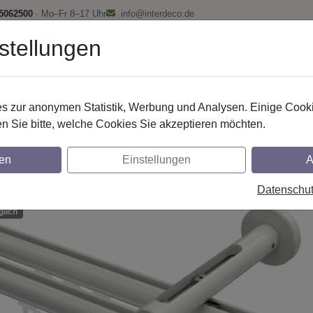
 5062500
· Mo–Fr 8–17 Uhr
info@interdeco.de
stellungen
fstangen
Gardinenschienen
Scheibenstangen
Gardine
 zur anonymen Statistik, Werbung und Analysen. Einige Cooki
Innenlaufstangen
Aluminium / Metall
n Sie bitte, welche Cookies Sie akzeptieren möchten.
nstangen mit Innenlauf aus Aluminium / Met
en
Einstellungen
A
- Sitra Weiß
Datenschu
glich
lich