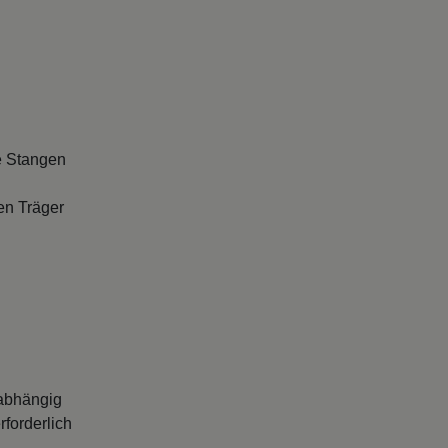
e Stangen
en Träger
abhängig
forderlich