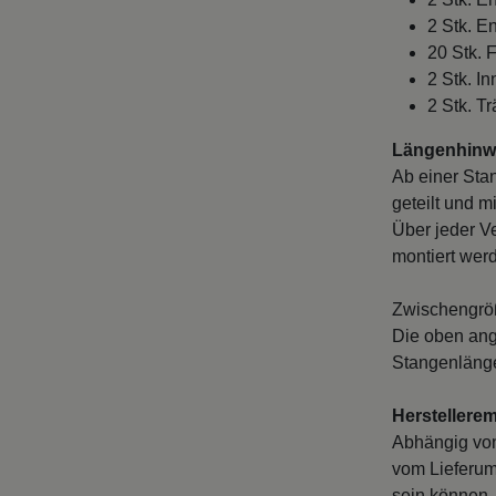
2 Stk. E
20 Stk. 
2 Stk. I
2 Stk. T
Längenhinwe
Ab einer Sta
geteilt und m
Über jeder V
montiert wer
Zwischengröß
Die oben ang
Stangenlänge
Herstellere
Abhängig vo
vom Lieferum
sein können. 