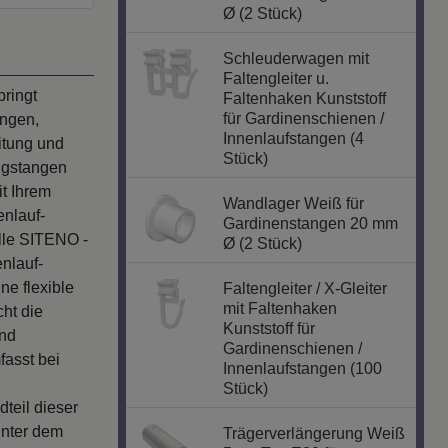
Ø (2 Stück)
Schleuderwagen mit
Faltengleiter u.
ringt
Faltenhaken Kunststoff
für Gardinenschienen /
angen,
Innenlaufstangen (4
itung und
Stück)
angstangen
t Ihrem
Wandlager Weiß für
enlauf-
Gardinenstangen 20 mm
lle SITENO -
Ø (2 Stück)
enlauf-
ne flexible
Faltengleiter / X-Gleiter
mit Faltenhaken
cht die
Kunststoff für
und
Gardinenschienen /
asst bei
Innenlaufstangen (100
Stück)
teil dieser
unter dem
Trägerverlängerung Weiß