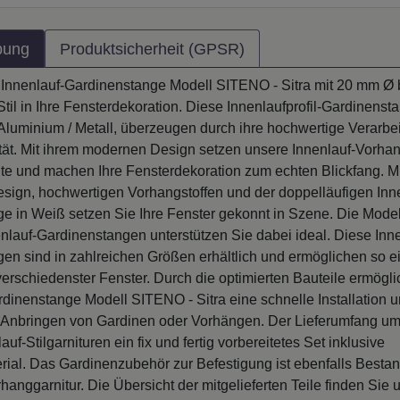
bung
Produktsicherheit (GPSR)
 Innenlauf-Gardinenstange Modell SITENO - Sitra mit 20 mm Ø b
Stil in Ihre Fensterdekoration. Diese Innenlaufprofil-Gardinenst
 Aluminium / Metall, überzeugen durch ihre hochwertige Verarbe
ität. Mit ihrem modernen Design setzen unsere Innenlauf-Vorh
nte und machen Ihre Fensterdekoration zum echten Blickfang. Mi
esign, hochwertigen Vorhangstoffen und der doppelläufigen Inn
e in Weiß setzen Sie Ihre Fenster gekonnt in Szene. Die Mode
enlauf-Gardinenstangen unterstützen Sie dabei ideal. Diese Inn
en sind in zahlreichen Größen erhältlich und ermöglichen so ei
erschiedenster Fenster. Durch die optimierten Bauteile ermögli
rdinenstange Modell SITENO - Sitra eine schnelle Installation 
 Anbringen von Gardinen oder Vorhängen. Der Lieferumfang umf
auf-Stilgarnituren ein fix und fertig vorbereitetes Set inklusive
ial. Das Gardinenzubehör zur Befestigung ist ebenfalls Bestand
hanggarnitur. Die Übersicht der mitgelieferten Teile finden Sie 