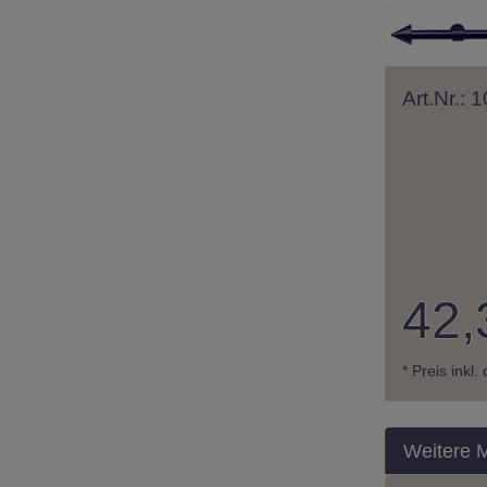
Art.Nr.:
42,
* Preis inkl
Weitere 