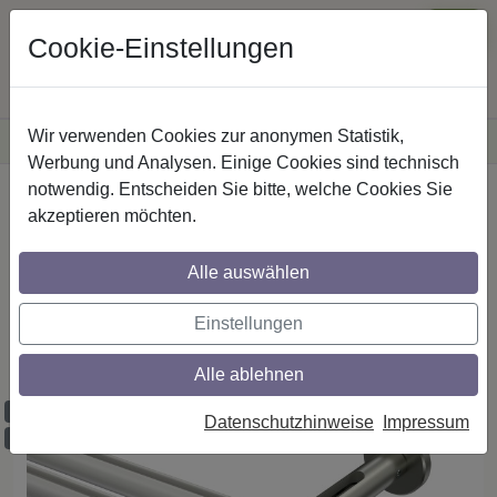
Cookie-Einstellungen
Wir verwenden Cookies zur anonymen Statistik,
·
Versandkostenfreie
Lieferung innerhalb Deutschlands
Sichere Zahlung
Werbung und Analysen. Einige Cookies sind technisch
notwendig. Entscheiden Sie bitte, welche Cookies Sie
Startseite
Innenlaufstangen
Aluminium / Metall
akzeptieren möchten.
Alle auswählen
Gardinenstangen mit Innenlauf aus
Aluminium / Metall in 20 mm Ø, 2-läufig,
Einstellungen
Modell SITENO - Sitra Weiß / Edelstahl-
Optik
Alle ablehnen
Maßzuschnitt möglich
Datenschutzhinweise
Impressum
Ausklinkung möglich