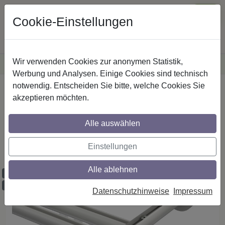
Cookie-Einstellungen
Wir verwenden Cookies zur anonymen Statistik,
·
Versandkostenfreie
Lieferung innerhalb Deutschlands
Sichere Zahlung
Werbung und Analysen. Einige Cookies sind technisch
notwendig. Entscheiden Sie bitte, welche Cookies Sie
Startseite
Innenlaufstangen
Aluminium / Metall
akzeptieren möchten.
Alle auswählen
Gardinenstangen mit Innenlauf aus
Aluminium / Metall in 20 mm Ø, 2-läufig,
Einstellungen
Modell SITENO - Sitra Weiß
Alle ablehnen
Maßzuschnitt möglich
Ausklinkung möglich
Datenschutzhinweise
Impressum