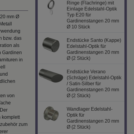
Ringe (Flachringe) mit
Einlage Edelstahl-Optik
Typ E20 für
n 20 mm Ø
Gardinenstangen 20 mm
Metall
Ø 10 Stück
Verwendung
n bzw. das
Endstücke Santo (Kappe)
ation als
Edelstahl-Optik für
Gardinenstangen 20 mm
n Gardinen
Ø (2 Stück)
rnituren in
ell
Endstücke Verano
 und
(Schräge) Edelstahl-Optik
dlichen
/ Satin-Silber für
Gardinenstangen 20 mm
ten von
Ø (2 Stück)
fache
Wandlager Edelstahl-
 Der
Optik für
 komplett
Gardinenstangen 20 mm
enzubehör zum
Ø (2 Stück)
erer