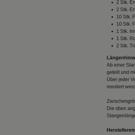
2 Stk. E
2 Stk. E
10 Stk. 
10 Stk. 
1 Stk. I
1 Stk. R
2 Stk. Tr
Längenhinwe
Ab einer Sta
geteilt und m
Über jeder V
montiert wer
Zwischengröß
Die oben ang
Stangenlänge
Herstellere