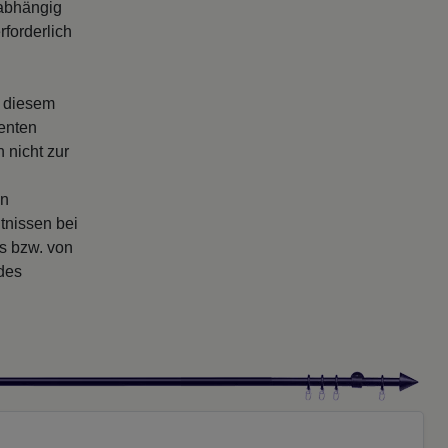
abhängig
forderlich
s diesem
enten
 nicht zur
en
tnissen bei
rs bzw. von
 des