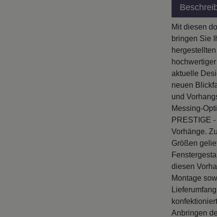
Beschrei
Mit diesen d
bringen Sie 
hergestellte
hochwertiger 
aktuelle Des
neuen Blickf
und Vorhangst
Messing-Opti
PRESTIGE - V
Vorhänge. Zu
Größen gelie
Fenstergesta
diesen Vorha
Montage sowi
Lieferumfang
konfektionie
Anbringen de