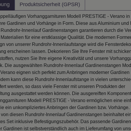
bung
Produktsicherheit (GPSR)
oppelläufigen Vorhanggarnituren Modell PRESTIGE - Verano i
Ihre Gardinen und Vorhänge in Form. Diese aus Aluminium und 
n Rundrohr-Innenlauf Gardinenstangen garantieren durch die 
Materialien für eine erstklassige Qualität. Die modernen Forme
ign von unserer Rundrohr-Innenlaufstange wird die Fensterdekor
ang erscheinen lassen. Dekorieren Sie Ihre Fenster mit schicke
offen, nutzen Sie Ihre eigene Kreativität und unsere Vorhangga
k. Die ausgewählten Rundrohr-Innenlauf Gardinenstangen Mod
erano eignen sich perfekt zum Anbringen moderner Gardinen
dem kann diese Rundrohr-Innenlaufstange in vielen unterschie
fert werden, so dass viele Fenster mit unseren Produkten der
ltung ausgestattet werden können. Die ausgereiften Komponen
nggarnituren Modell PRESTIGE - Verano ermöglichen eine ein
e ein unkompliziertes Anbringen der Gardinen bzw. Vorhänge.
 von diesen Rundrohr-Innenlauf Gardinenstangen beinhaltet ein
rtes Set inklusive Befestigungszubehör. Das passende Gardin
r Gardinen ist selbstverständlich auch im Lieferumfang von uns