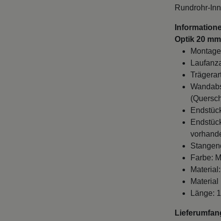
Rundrohr-Inn
Information
Optik 20 mm
Montage
Laufanza
Trägerar
Wandabst
(Quersch
Endstück
Endstück
vorhande
Stangen
Farbe: M
Material
Material
Länge: 
Lieferumfan