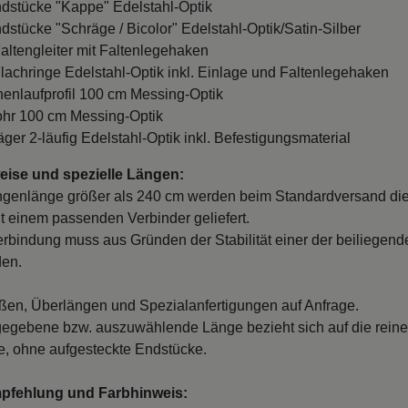
ndstücke "Kappe" Edelstahl-Optik
ndstücke "Schräge / Bicolor" Edelstahl-Optik/Satin-Silber
Faltengleiter mit Faltenlegehaken
Flachringe Edelstahl-Optik inkl. Einlage und Faltenlegehaken
nnenlaufprofil 100 cm Messing-Optik
ohr 100 cm Messing-Optik
äger 2-läufig Edelstahl-Optik inkl. Befestigungsmaterial
ise und spezielle Längen:
ngenlänge größer als 240 cm werden beim Standardversand di
it einem passenden Verbinder geliefert.
erbindung muss aus Gründen der Stabilität einer der beiliegend
den.
en, Überlängen und Spezialanfertigungen auf Anfrage.
egebene bzw. auszuwählende Länge bezieht sich auf die reine
, ohne aufgesteckte Endstücke.
mpfehlung und Farbhinweis: