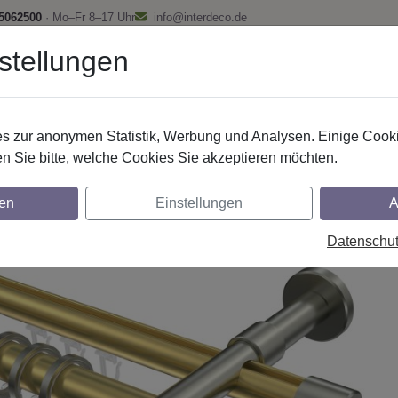
 5062500
· Mo–Fr 8–17 Uhr
info@interdeco.de
stellungen
fstangen
Gardinenschienen
Scheibenstangen
Gardine
 zur anonymen Statistik, Werbung und Analysen. Einige Cooki
Rundrohr-Innenlaufstangen
Messing-Optik
n Sie bitte, welche Cookies Sie akzeptieren möchten.
r-Innenlauf Gardinenstangen aus Messing-O
en
Einstellungen
A
 Modell PRESTIGE - Verano
Datenschu
glich