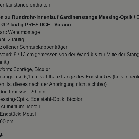
enlaufstange enthalten.
en zu Rundrohr-Innenlauf Gardinenstange Messing-Optik / E
 Ø 2-läufig PRESTIGE - Verano:
art: Wandmontage
hl: 2-läufig
t: offener Schraubkappenträger
and: 8 / 13 cm gemessen von der Wand bis zur Mitte der Stan
nitt)
form: Schräge, Bicolor
länge: ca. 6,1 cm sichtbare Länge des Endstückes (falls Innente
n, ist dieses nach der Anbringung nicht sichtbar)
durchmesser: 20 mm
essing-Optik, Edelstahl-Optik, Bicolor
: Aluminium, Metall
 Endstück: Metall
100 cm
g: