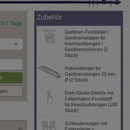
Zubehör
t 3-7 Tage
Gardinen-Feststeller /
Gardinenstopper für
Innenlaufstangen /
Gardinenschienen (2
Stück)
Rohrverbinder für
Gardinenstangen 20 mm
b
Ø (2 Stück)
agen
Dreh-Gleiter Drehfix mit
Faltenhaken Kunststoff
für Innenlaufstangen (100
Stück)
Schleuderwagen mit
Faltengleiter u.