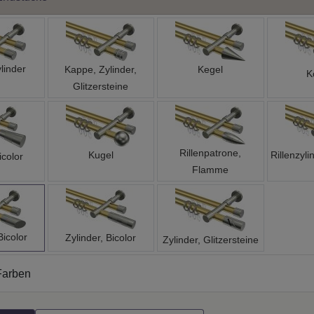
linder
Kappe, Zylinder,
Kegel
K
Glitzersteine
Rillenpatrone,
Kugel
Rillenzyli
icolor
Flamme
Bicolor
Zylinder, Bicolor
Zylinder, Glitzersteine
Farben