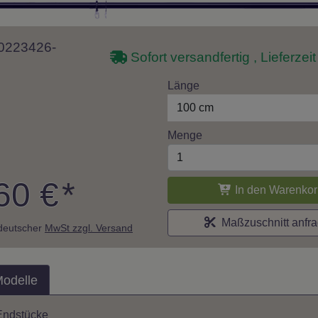
 10223426-
Sofort versandfertig , Lieferzei
Länge
100 cm
Menge
60 €
*
In den Warenkor
Maßzuschnitt anfr
. deutscher
MwSt zzgl. Versand
Modelle
Endstücke