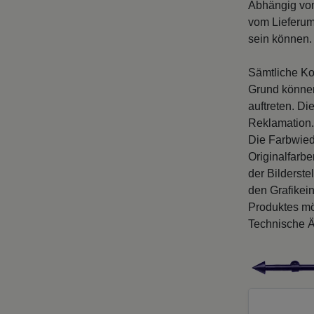
Abhängig vo
vom Lieferum
sein können. 
Sämtliche Ko
Grund können
auftreten. D
Reklamation.
Die Farbwied
Originalfarb
der Bilderste
den Grafikei
Produktes mö
Technische Ä