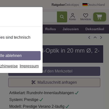
Ratgeber
Dekotipps
Deutschland
Konto
Merkliste
n
Plissee - Faltstores
Rollos
Jalousien
Dekoartikel
es sind technisch
ptik / Edelstahl-Optik in 20 mm Ø, 2-
lle ablehnen
tzhinweise
Impressum
Auf den Merkzettel
Maßzuschnitt anfragen
Artikelart:
Rundrohr-Innenlaufstangen
System:
Prestige
Modell:
Prestige Verano 2-läufig