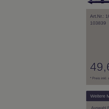
Art.Nr.:
103839
49,
* Preis inkl
Weitere 
Auswahl 