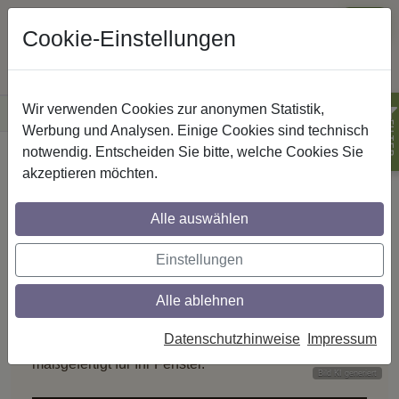
Cookie-Einstellungen
Wir verwenden Cookies zur anonymen Statistik,
·
Versandkostenfreie
Lieferung innerhalb Deutschlands
Sichere Zahlung
FILTER
Werbung und Analysen. Einige Cookies sind technisch
notwendig. Entscheiden Sie bitte, welche Cookies Sie
Startseite
Plissee - Faltstores
akzeptieren möchten.
Plissee kaufen: idealer Sicht
PLISSEES & FALTSTORES
Alle auswählen
Keine Lichtpunkte.
Einstellungen
Mehr Dämmung.
Alle ablehnen
Zwei Stofflagen mit eingeschlossener Luft – das
Datenschutzhinweise
Impressum
Wabenplissee dämmt gegen Hitze und Kälte,
maßgefertigt für Ihr Fenster.
Bild KI generiert