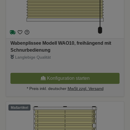
Wabenplissee Modell WAO10, freihängend mit
Schnurbedienung
Langlebige Qualität
Konfiguration starten
* Preis inkl. deutscher
MwSt zzgl. Versand
Maßartikel