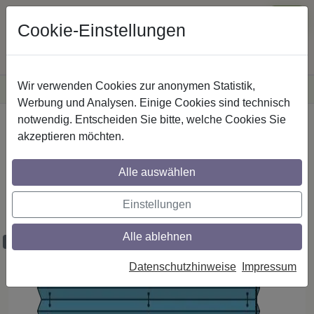
Cookie-Einstellungen
Wir verwenden Cookies zur anonymen Statistik,
·
Versandkostenfreie
Lieferung innerhalb Deutschlands
Sichere Zahlung
Werbung und Analysen. Einige Cookies sind technisch
notwendig. Entscheiden Sie bitte, welche Cookies Sie
Startseite
Plissee - Faltstores
Plissee mit Schnurzug
akzeptieren möchten.
Alle auswählen
Plissee / Faltstores System Cosiflor -
Modell F1, freihängend mit
Einstellungen
Schnurzugbedienung
Alle ablehnen
Maßartikel
Datenschutzhinweise
Impressum