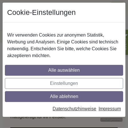
Cookie-Einstellungen
Wir verwenden Cookies zur anonymen Statistik,
·
Versandkostenfreie
Lieferung innerhalb Deutschlands
Sichere Zahlung
FILTER
Werbung und Analysen. Einige Cookies sind technisch
notwendig. Entscheiden Sie bitte, welche Cookies Sie
Startseite
Plissee - Faltstores
akzeptieren möchten.
Plissee kaufen: idealer Sicht
PLISSEES & FALTSTORES
Alle auswählen
Keine Lichtpunkte.
Einstellungen
Mehr Dämmung.
Alle ablehnen
Zwei Stofflagen mit eingeschlossener Luft – das
Datenschutzhinweise
Impressum
Wabenplissee dämmt gegen Hitze und Kälte,
maßgefertigt für Ihr Fenster.
Bild KI generiert