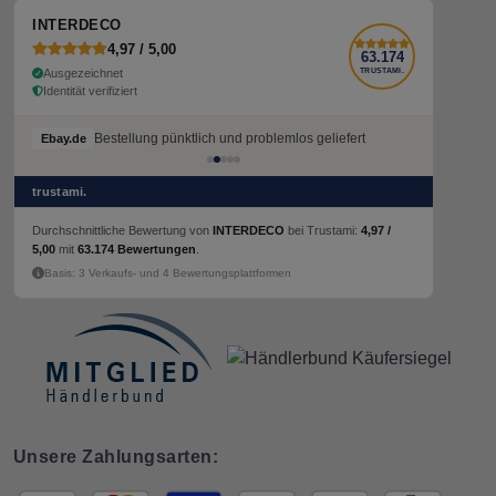
INTERDECO
4,97 / 5,00
63.174
Ausgezeichnet
TRUSTAMI.
Identität verifiziert
Bestellung pünktlich und problemlos geliefert
Bestellung pünktlich und problemlos geliefert
Ebay.de
Ebay.de
trustami.
Durchschnittliche Bewertung von
INTERDECO
bei Trustami:
4,97 /
5,00
mit
63.174 Bewertungen
.
Basis: 3 Verkaufs- und 4 Bewertungsplattformen
Unsere Zahlungsarten: