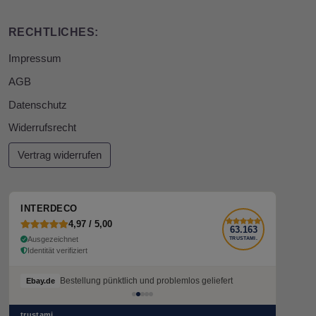
RECHTLICHES:
Impressum
AGB
Datenschutz
Widerrufsrecht
Vertrag widerrufen
INTERDECO
4,97 / 5,00
63.163
Ausgezeichnet
TRUSTAMI.
Identität verifiziert
Bestellung pünktlich und problemlos geliefert
Bestellung pünktlich und problemlos geliefert
Ebay.de
Ebay.de
trustami.