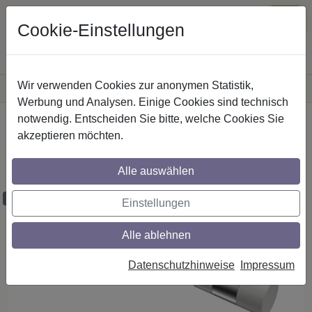
Cookie-Einstellungen
Wir verwenden Cookies zur anonymen Statistik,
·
Versandkostenfreie
Lieferung innerhalb Deutschlands
Sichere Zahlung
Werbung und Analysen. Einige Cookies sind technisch
notwendig. Entscheiden Sie bitte, welche Cookies Sie
Startseite
Gardinenstangen
Metall
akzeptieren möchten.
Gardinenstangen aus Metall in 20 mm Ø,
1-läufig, Modell PLATON - Tanara Weiß
Alle auswählen
Maßzuschnitt möglich
Einstellungen
Alle ablehnen
Datenschutzhinweise
Impressum