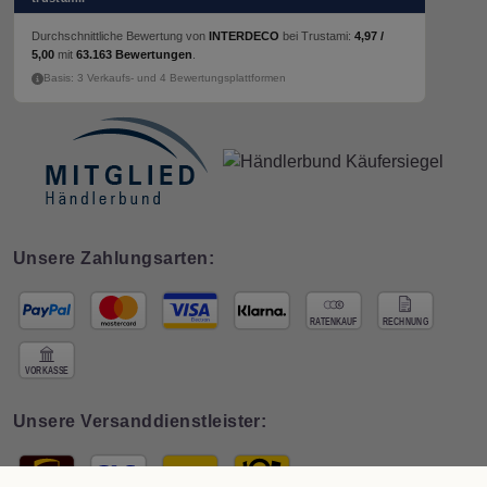
Durchschnittliche Bewertung von
INTERDECO
bei Trustami:
4,97 /
5,00
mit
63.163 Bewertungen
.
Basis: 3 Verkaufs- und 4 Bewertungsplattformen
Unsere Zahlungsarten:
Unsere Versanddienstleister: