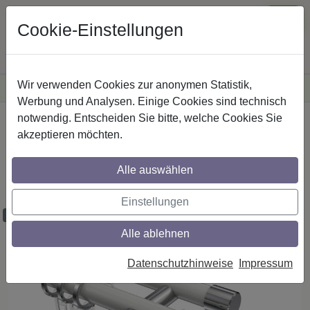
Cookie-Einstellungen
Wir verwenden Cookies zur anonymen Statistik,
·
Versandkostenfreie
Lieferung innerhalb Deutschlands
Sichere Zahlung
Werbung und Analysen. Einige Cookies sind technisch
notwendig. Entscheiden Sie bitte, welche Cookies Sie
Startseite
Gardinenstangen
Metall
akzeptieren möchten.
Gardinenstangen aus Metall in 20 mm Ø,
2-läufig, Modell PRESTIGE - Mavell Weiß
Alle auswählen
/ Chrom
Einstellungen
Maßzuschnitt möglich
Alle ablehnen
Datenschutzhinweise
Impressum