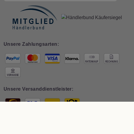
Unsere Zahlungsarten:
Unsere Versanddienstleister:
© 2026 Interdeco GmbH · * Preis inkl. deutscher
MwSt zzgl. Versand
. Der
Gesamtpreis ist abhängig vom Mehrwertsteuersatz des Lieferlandes.