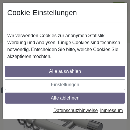
Cookie-Einstellungen
Wir verwenden Cookies zur anonymen Statistik,
·
Versandkostenfreie
Lieferung innerhalb Deutschlands
Sichere Zahlung
Werbung und Analysen. Einige Cookies sind technisch
notwendig. Entscheiden Sie bitte, welche Cookies Sie
Startseite
Gardinenstangen
Metall
akzeptieren möchten.
Gardinenstangen aus Metall in 20 mm Ø,
2-läufig, Modell PRESTIGE - Tanara Weiß
Alle auswählen
/ Chrom
Einstellungen
Maßzuschnitt möglich
Alle ablehnen
Datenschutzhinweise
Impressum