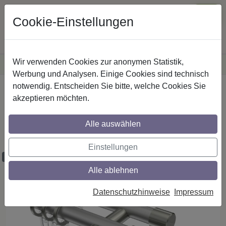
Cookie-Einstellungen
Wir verwenden Cookies zur anonymen Statistik,
·
Versandkostenfreie
Lieferung innerhalb Deutschlands
Sichere Zahlung
Werbung und Analysen. Einige Cookies sind technisch
notwendig. Entscheiden Sie bitte, welche Cookies Sie
Startseite
Gardinenstangen
Metall
akzeptieren möchten.
Gardinenstangen aus Metall in 20 mm Ø,
2-läufig, Modell PRESTIGE - Mavell
Alle auswählen
Silbergrau / Edelstahl-Optik
Einstellungen
Maßzuschnitt möglich
Alle ablehnen
Datenschutzhinweise
Impressum