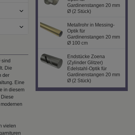
Gardinenstangen 20 mm
Ø (2 Stück)
Metallrohr in Messing-
Optik für
Gardinenstangen 20 mm
Ø 100 cm
Endstücke Zoena
 sind
(Zylinder Glitzer)
t. Die
Edelstahl-Optik für
Gardinenstangen 20 mm
n der
Ø (2 Stück)
altung. Eine
ie in diesem
. Diese
t modernen
n vielen
garnituren