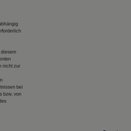
abhängig
forderlich
s diesem
enten
 nicht zur
en
tnissen bei
rs bzw. von
 des