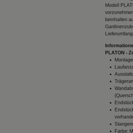
Modell PLATO
vorzunehmen.
beinhalten a
Gardinenzube
Lieferumfang
Informatione
PLATON - Z
Montage
Laufanza
Ausstatt
Trägerart
Wandabst
(Quersch
Endstück
Endstück
vorhande
Stangen
Farbe: M