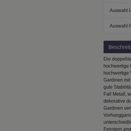
Auswahl L
Auswahl 
Beschrei
Die doppellä
hochwertige 
hochwertige 
Gardinen mit
gute Stabili
Fall Metall, 
dekorative d
Gardinen ver
Vorhanggarni
unterschiedl
Fenstern ang