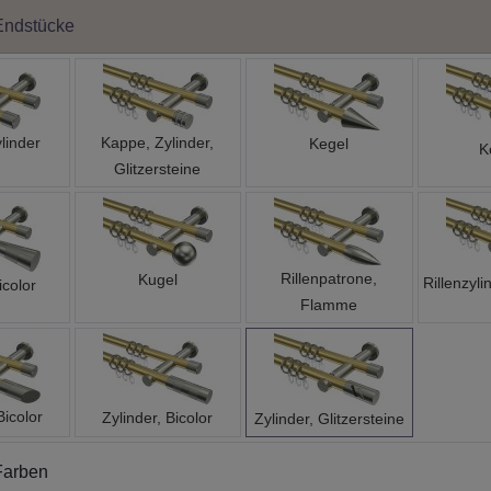
Endstücke
linder
Kappe, Zylinder,
Kegel
K
Glitzersteine
Rillenpatrone,
Kugel
Rillenzyli
icolor
Flamme
Bicolor
Zylinder, Bicolor
Zylinder, Glitzersteine
Farben