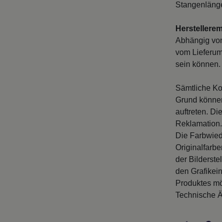
Stangenlänge
Herstellere
Abhängig vo
vom Lieferum
sein können. 
Sämtliche Ko
Grund können
auftreten. D
Reklamation.
Die Farbwied
Originalfarb
der Bilderste
den Grafikei
Produktes mö
Technische Ä