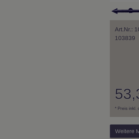
Art.Nr.:
103839
53,
* Preis inkl
Weitere 