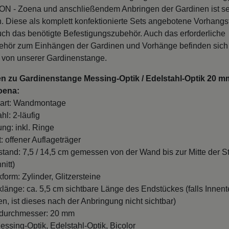
N - Zoena und anschließendem Anbringen der Gardinen ist se
 Diese als komplett konfektionierte Sets angebotene Vorhang
uch das benötigte Befestigungszubehör. Auch das erforderliche
hör zum Einhängen der Gardinen und Vorhänge befinden sich
 von unserer Gardinenstange.
n zu Gardinenstange Messing-Optik / Edelstahl-Optik 20 mm
oena:
art: Wandmontage
hl: 2-läufig
ung: inkl. Ringe
: offener Auflageträger
and: 7,5 / 14,5 cm gemessen von der Wand bis zur Mitte der S
nitt)
form: Zylinder, Glitzersteine
länge: ca. 5,5 cm sichtbare Länge des Endstückes (falls Innente
n, ist dieses nach der Anbringung nicht sichtbar)
durchmesser: 20 mm
essing-Optik, Edelstahl-Optik, Bicolor