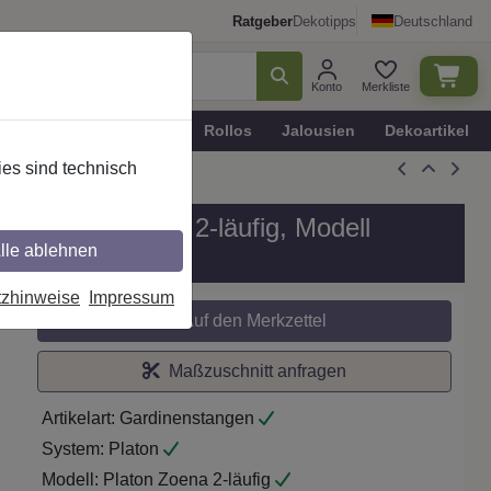
Ratgeber
Dekotipps
Deutschland
Konto
Merkliste
n
Plissee - Faltstores
Rollos
Jalousien
Dekoartikel
es sind technisch
tik in 20 mm Ø, 2-läufig, Modell
lle ablehnen
tzhinweise
Impressum
Auf den Merkzettel
Maßzuschnitt anfragen
Artikelart:
Gardinenstangen
System:
Platon
Modell:
Platon Zoena 2-läufig