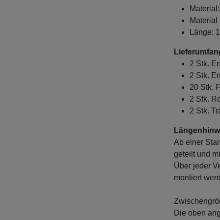
Material:
Material
Länge: 
Lieferumfan
2 Stk. E
2 Stk. E
20 Stk. 
2 Stk. R
2 Stk. Tr
Längenhinwe
Ab einer Sta
geteilt und m
Über jeder V
montiert wer
Zwischengröß
Die oben ang