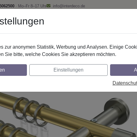
 5062500
· Mo–Fr 8–17 Uhr
info@interdeco.de
stellungen
fstangen
Gardinenschienen
Scheibenstangen
Gardine
 zur anonymen Statistik, Werbung und Analysen. Einige Cooki
Gardinenstangen
Messing-Optik
n Sie bitte, welche Cookies Sie akzeptieren möchten.
nstangen aus Messing-Optik / Edelstahl-Op
en
Einstellungen
A
 - Zoena
Datenschu
glich