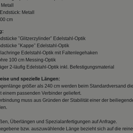
 Metall
 Endstück: Metall
100 cm
g:
ndstücke "Glitzerzylinder" Edelstahl-Optik
ndstücke "Kappe" Edelstahl-Optik
Flachringe Edelstahl-Optik mit Faltenlegehaken
ohre 100 cm Messing-Optik
äger 2-läufig Edelstahl-Optik inkl. Befestigungsmaterial
ise und spezielle Längen:
ngenlänge größer als 240 cm werden beim Standardversand di
it einem passenden Verbinder geliefert.
erbindung muss aus Gründen der Stabilität einer der beiliegend
den.
en, Überlängen und Spezialanfertigungen auf Anfrage.
egebene bzw. auszuwählende Länge bezieht sich auf die reine