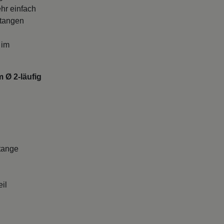
hr einfach
stangen
 im
 Ø 2-läufig
tange
il