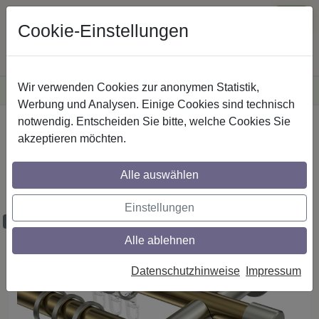
Cookie-Einstellungen
Wir verwenden Cookies zur anonymen Statistik,
·
Versandkostenfreie
Lieferung innerhalb Deutschlands
Sichere Zahlung
Werbung und Analysen. Einige Cookies sind technisch
notwendig. Entscheiden Sie bitte, welche Cookies Sie
Startseite
Gardinenstangen
Metall
akzeptieren möchten.
Gardinenstangen aus Metall in 20 mm Ø,
2-läufig, Modell PLATON - Zoena Messing
Alle auswählen
Antik / Edelstahl-Optik
Einstellungen
Maßzuschnitt möglich
Alle ablehnen
Datenschutzhinweise
Impressum