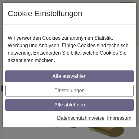
Cookie-Einstellungen
Wir verwenden Cookies zur anonymen Statistik,
·
Versandkostenfreie
Lieferung innerhalb Deutschlands
Sichere Zahlung
Werbung und Analysen. Einige Cookies sind technisch
notwendig. Entscheiden Sie bitte, welche Cookies Sie
Startseite
Gardinenstangen
Messing-Optik
akzeptieren möchten.
Gardinenstangen aus Messing-Optik in 20
mm Ø, 1-läufig, Modell PLATON - Verano
Alle auswählen
Maßzuschnitt möglich
Einstellungen
Alle ablehnen
Datenschutzhinweise
Impressum