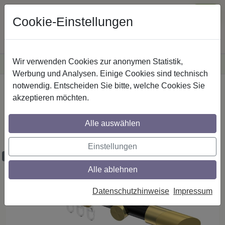
Cookie-Einstellungen
Wir verwenden Cookies zur anonymen Statistik,
·
Versandkostenfreie
Lieferung innerhalb Deutschlands
Sichere Zahlung
Werbung und Analysen. Einige Cookies sind technisch
notwendig. Entscheiden Sie bitte, welche Cookies Sie
Startseite
Gardinenstangen
Metall
akzeptieren möchten.
Gardinenstangen aus Metall in 20 mm Ø,
1-läufig, Modell PLATON - Verano
Alle auswählen
Schwarz / Messing-Optik
Einstellungen
Maßzuschnitt möglich
Alle ablehnen
Datenschutzhinweise
Impressum