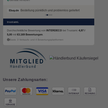
Bestellung pünktlich und problemlos geliefert
Bestellung pünktlich und problemlos geliefert
Ebay.de
Ebay.de
trustami.
Durchschnittliche Bewertung von
INTERDECO
bei Trustami:
4,97 /
5,00
mit
63.169 Bewertungen
.
Basis: 3 Verkaufs- und 4 Bewertungsplattformen
Unsere Zahlungsarten: