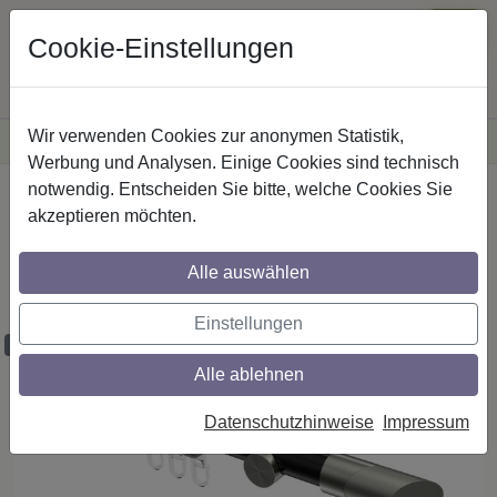
Cookie-Einstellungen
Wir verwenden Cookies zur anonymen Statistik,
·
Versandkostenfreie
Lieferung innerhalb Deutschlands
Sichere Zahlung
Werbung und Analysen. Einige Cookies sind technisch
notwendig. Entscheiden Sie bitte, welche Cookies Sie
Startseite
Gardinenstangen
Metall
akzeptieren möchten.
Gardinenstangen aus Metall in 20 mm Ø,
1-läufig, Modell PLATON - Verano
Alle auswählen
Schwarz / Edelstahl-Optik
Einstellungen
Maßzuschnitt möglich
Alle ablehnen
Datenschutzhinweise
Impressum