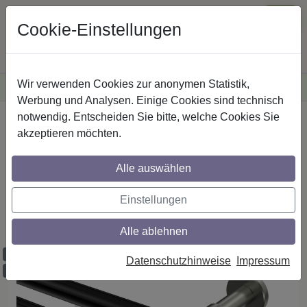
Cookie-Einstellungen
Wir verwenden Cookies zur anonymen Statistik,
·
Versandkostenfreie
Lieferung innerhalb Deutschlands
Sichere Zahlung
Werbung und Analysen. Einige Cookies sind technisch
notwendig. Entscheiden Sie bitte, welche Cookies Sie
Startseite
Innenlaufstangen
Aluminium / Metall
akzeptieren möchten.
Alle auswählen
Gardinenstangen mit Innenlauf aus
Aluminium / Metall in 20 mm Ø, 2-läufig,
Einstellungen
Modell PRESTIGE - Luino Schwarz /
Edelstahl-Optik
Alle ablehnen
Maßzuschnitt möglich
Datenschutzhinweise
Impressum
Ausklinkung möglich