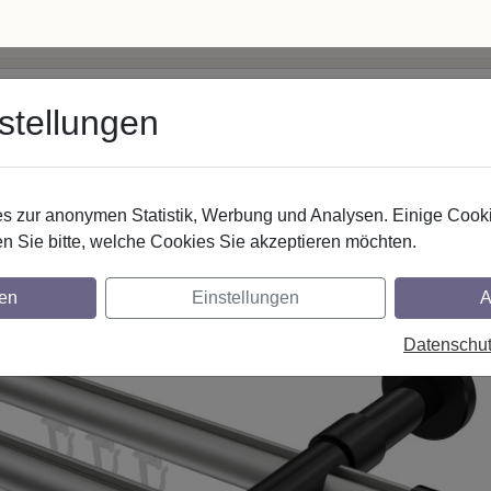
 5062500
· Mo–Fr 8–17 Uhr
info@interdeco.de
stellungen
fstangen
Gardinenschienen
Scheibenstangen
Gardine
 zur anonymen Statistik, Werbung und Analysen. Einige Cooki
Innenlaufstangen
Aluminium / Metall
n Sie bitte, welche Cookies Sie akzeptieren möchten.
nstangen mit Innenlauf aus Aluminium / Met
en
Einstellungen
A
E - Luino Silbergrau / Schwarz
Datenschu
glich
lich