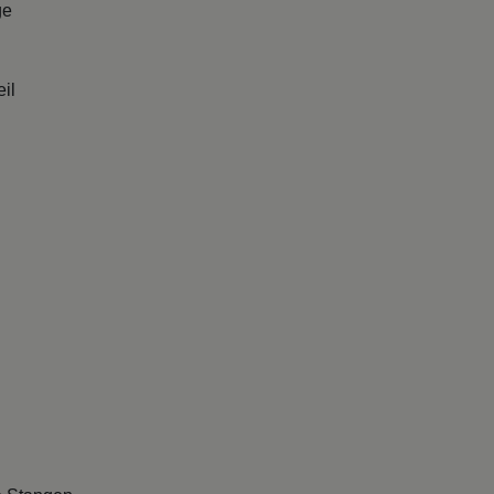
il
e Stangen