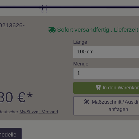
 10213626-
Sofort versandfertig , Lieferzei
Länge
100 cm
Menge
In den Warenkor
80 €
*
Maßzuschnitt / Auskl
anfragen
. deutscher
MwSt zzgl. Versand
Modelle