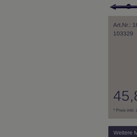
Art.Nr.:
103329
45,
* Preis inkl
Weitere 