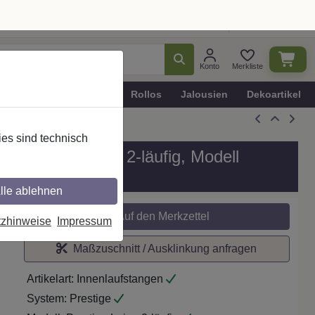
Ratgeber
Dekotipps
Deutschland
Konto
Merkliste
n
Plissee - Faltstores
Rollos
Jalousien
Dekoartikel
es sind technisch
all in 20 mm Ø, 2-läufig, Modell
lle ablehnen
tzhinweise
Impressum
Auf den Merkzettel
Maßzuschnitt / Ausklinkung anfragen
Artikelart:
Innenlaufstangen
System:
Prestige
Modell:
Prestige Luino 2-läufig