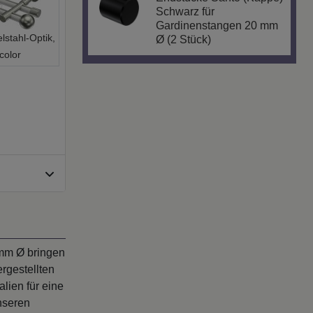
Schwarz für
Gardinenstangen 20 mm
lstahl-Optik,
Ø (2 Stück)
color
 mm Ø bringen
rgestellten
lien für eine
nseren
lassen.