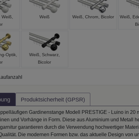
, Weiß,
Weiß
Weiß, Chrom, Bicolor
Weiß, Ede
or
Bi
ng-Optik,
Weiß, Schwarz,
or
Bicolor
aufanzahl
bung
Produktsicherheit (GPSR)
oppelläufigen Gardinenstange Modell PRESTIGE - Luino in 20
dinen und Vorhänge in Form. Diese aus Aluminium und Metall he
lgarnitur garantieren durch die Verwendung hochwertiger Materia
 Qualität. Die modernen Formen bzw. das aktuelle Design von u
nge wird die Fensterdekoration als neuen Blickfang erscheinen 