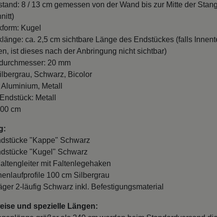
nitt)
form: Kugel
länge: ca. 2,5 cm sichtbare Länge des Endstückes (falls Innente
n, ist dieses nach der Anbringung nicht sichtbar)
durchmesser: 20 mm
ilbergrau, Schwarz, Bicolor
: Aluminium, Metall
 Endstück: Metall
100 cm
g:
ndstücke "Kappe" Schwarz
ndstücke "Kugel" Schwarz
Faltengleiter mit Faltenlegehaken
nnenlaufprofile 100 cm Silbergrau
räger 2-läufig Schwarz inkl. Befestigungsmaterial
ise und spezielle Längen:
ngenlänge größer als 240 cm werden beim Standardversand di