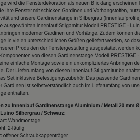
ie Ihre Fenster mit schicken Gardinen und Vorhangstoffen, nutz
vität und unsere Gardinenstange in Silbergrau (Innenlaufprofile
ie ausgewählten Innenlauf-Stilgarnitur Modell PRESTIGE - Luin
Anbringen moderner Gardinen und Vorhänge. Zudem können di
ge in vielen unterschiedlichen Größen geliefert werden, so das
unseren Produkten der Fenstergestaltung ausgestattet werden k
n Komponenten von diesen Gardinenstange Modell PRESTIGE -
eine einfache Montage sowie ein unkompliziertes Anbringen de
. Der Lieferumfang von diesen Innenlauf-Stilgarnitur beinhaltet
rtes Set inklusive Befestigungszubehör. Das passende Gardin
r Gardinen ist selbstverständlich auch im Lieferumfang von un
ge enthalten.
n zu Innenlauf Gardinenstange Aluminium / Metall 20 mm Ø 
Luino Silbergrau / Schwarz:
art: Wandmontage
hl: 2-läufig
t: offener Schraubkappenträger
and: 8 / 13 cm gemessen von der Wand bis zur Mitte der Stan