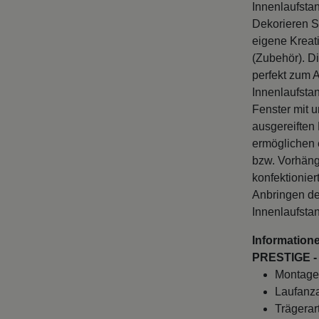
Dekorieren S
eigene Kreati
(Zubehör). D
perfekt zum 
Innenlaufstan
Fenster mit 
ausgereifte
ermöglichen 
bzw. Vorhänge
konfektionie
Anbringen de
Innenlaufstan
Informatione
PRESTIGE - 
Montage
Laufanza
Trägerar
Wandabst