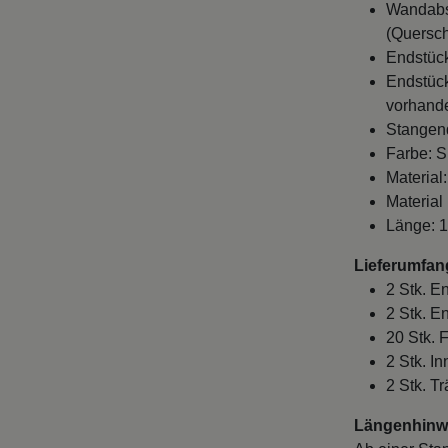
(Quersch
Endstück
Endstück
vorhande
Stangen
Farbe: S
Material
Material
Länge: 
Lieferumfan
2 Stk. E
2 Stk. E
20 Stk. 
2 Stk. I
2 Stk. T
Längenhinwe
Ab einer Sta