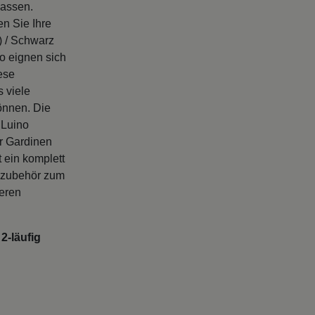
en Sie Ihre
) / Schwarz
o eignen sich
ese
s viele
önnen. Die
 Luino
r Gardinen
 ein komplett
enzubehör zum
seren
2-läufig
ge