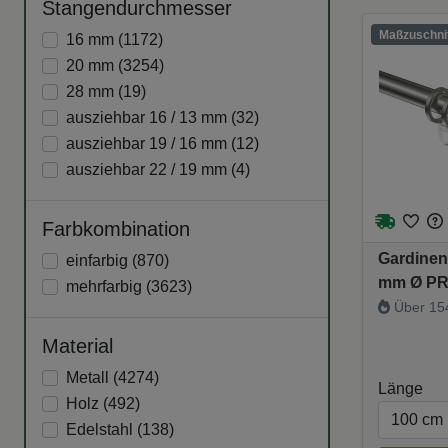
Stangendurchmesser
Maßzuschnit
16 mm (
1172
)
20 mm (
3254
)
28 mm (
19
)
ausziehbar 16 / 13 mm (
32
)
ausziehbar 19 / 16 mm (
12
)
ausziehbar 22 / 19 mm (
4
)
Farbkombination
Gardinen
einfarbig (
870
)
mm Ø PR
mehrfarbig (
3623
)
Über 154
Material
Metall (
4274
)
Länge
Holz (
492
)
Edelstahl (
138
)