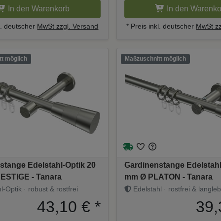
In den Warenkorb
In den Warenko
kl. deutscher
MwSt zzgl. Versand
* Preis inkl. deutscher
MwSt zz
t möglich
Maßzuschnitt möglich
stange Edelstahl-Optik 20
Gardinenstange Edelstahl
ESTIGE - Tanara
mm Ø PLATON - Tanara
-Optik · robust & rostfrei
Edelstahl · rostfrei & langleb
43,10 €
*
39,