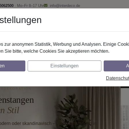
 5062500
· Mo–Fr 8–17 Uhr
info@interdeco.de
stellungen
fstangen
Gardinenschienen
Scheibenstangen
Gardine
 zur anonymen Statistik, Werbung und Analysen. Einige Cooki
Gardinenstangen
n Sie bitte, welche Cookies Sie akzeptieren möchten.
e Gardinenstangen für eine inn
en
Einstellungen
A
Datenschu
RDEKORATION
enstangen
n Stil
odern oder skandinavisch – Gardinenstangen in