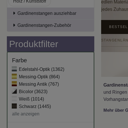
Holz / Kunststoff
edlen Materi
jedes Zuhau
Gardinenstangen ausziehbar
Gardinenstangen-Zubehör
BESTSE
STANGENLÄ
Produktfilter
Farbe
Edelstahl-Optik (
1362
)
Messing-Optik (
864
)
Messing Antik (
767
)
Gardinens
Bicolor (
3623
)
und Ringen 
Weiß (
1014
)
Vorhangsta
Schwarz (
1445
)
Mehr über G
alle anzeigen