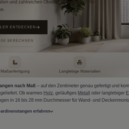
alien und zahlreichen Oberflächen, passend für
se.
LLER ENTDECKEN
NGE BERECHNEN
Maßanfertigung
Langlebige Materialien
tangen nach Maß
– auf den Zentimeter genau gefertigt und ko
geliefert. Ob warmes
Holz
, geläufiges
Metall
oder langlebiger
E
ngen in 16 bis 28 mm Durchmesser für Wand- und Deckenmont
ardinenstangen erfahren