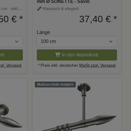
mm Ø SONETTE - Savio
 cm · inkl.
Klassisch & elegant
50 €
*
37,40 €
*
Länge
rb
In den Warenkorb
gl. Versand
* Preis inkl. deutscher
MwSt zzgl. Versand
Maßzuschnitt möglich