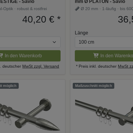
ESTIGE - Savio
mm Ø PLATON - Savio
-Optik · robust & rostfrei
Ø 20 mm · 1-läufig · bis 600
Träger
40,20 €
*
36,
Länge
In den Warenkorb
In den Warenko
kl. deutscher
MwSt zzgl. Versand
* Preis inkl. deutscher
MwSt zz
t möglich
Maßzuschnitt möglich