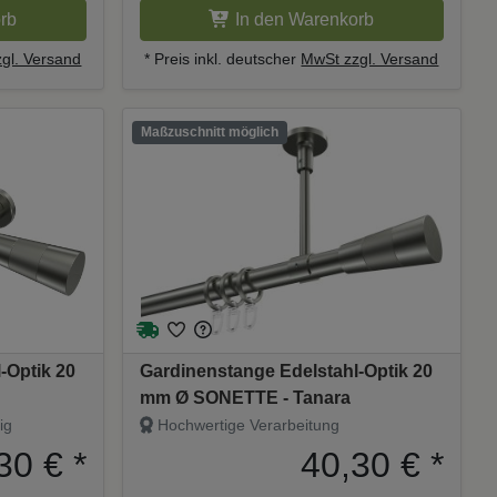
rb
In den Warenkorb
gl. Versand
* Preis inkl. deutscher
MwSt zzgl. Versand
Maßzuschnitt möglich
-Optik 20
Gardinenstange Edelstahl-Optik 20
mm Ø SONETTE - Tanara
ig
Hochwertige Verarbeitung
30 €
*
40,30 €
*