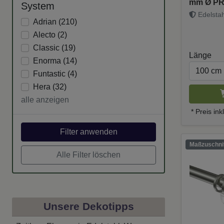
mm Ø PR
System
Edelstahl
Adrian (
210
)
Alecto (
2
)
Classic (
19
)
Länge
Enorma (
14
)
Funtastic (
4
)
Hera (
32
)
alle anzeigen
* Preis in
Filter anwenden
Maßzuschnit
Alle Filter löschen
Unsere Dekotipps