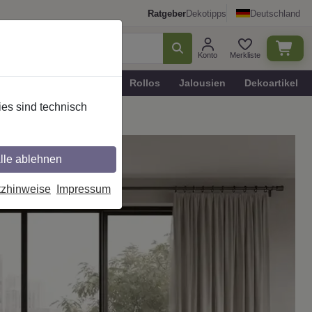
Ratgeber
Dekotipps
Deutschland
Konto
Merkliste
n
Plissee - Faltstores
Rollos
Jalousien
Dekoartikel
es sind technisch
ovative Gardinendekoration
lle ablehnen
tzhinweise
Impressum