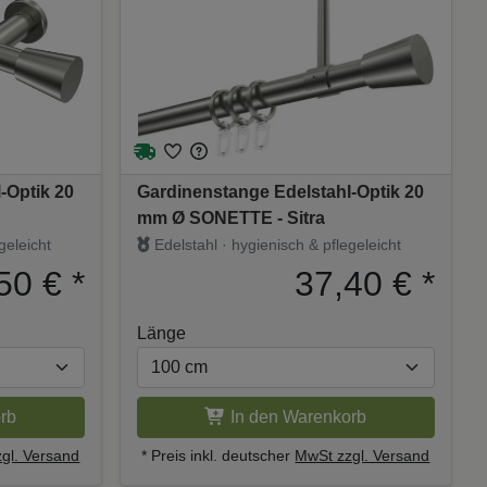
-Optik 20
Gardinenstange Edelstahl-Optik 20
mm Ø SONETTE - Sitra
geleicht
Edelstahl · hygienisch & pflegeleicht
50 €
*
37,40 €
*
Länge
rb
In den Warenkorb
gl. Versand
* Preis inkl. deutscher
MwSt zzgl. Versand