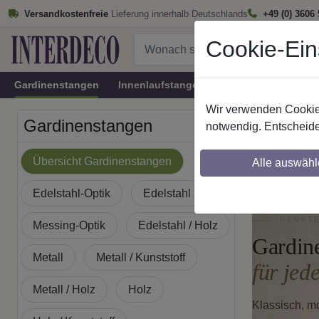
Versandkostenfreie
Lieferung innerhalb Deutschlands
+49 (0) 3606
Cookie-Ein
Gardinenstangen
Innenlaufstangen
Rundrohr-Innenlau
Wir verwenden Cookies
Startseite
Gardinenstangen
notwendig. Entscheide
Schick
Übersicht Gardinenstangen
Alle auswähl
Edelstahl-Optik
Edelstahl
FENSTE
Messing-Optik
Edelstahl / Holz
Gardin
Metall
Metall / Kunststoff
für jede
Metall / Holz
Holz
Klassisch, m