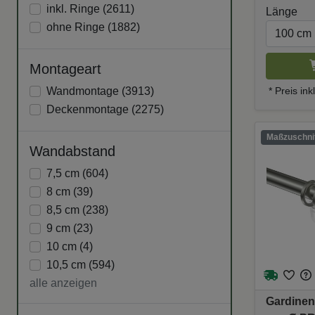
inkl. Ringe (
2611
)
Länge
ohne Ringe (
1882
)
Montageart
Wandmontage (
3913
)
* Preis in
Deckenmontage (
2275
)
Maßzuschnit
Wandabstand
7,5 cm (
604
)
8 cm (
39
)
8,5 cm (
238
)
9 cm (
23
)
10 cm (
4
)
10,5 cm (
594
)
alle anzeigen
Gardinen