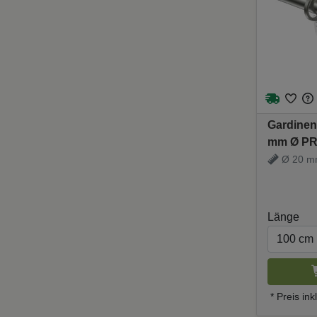
Gardinen
mm Ø PRE
Ø 20 mm 
Träger
Länge
* Preis in