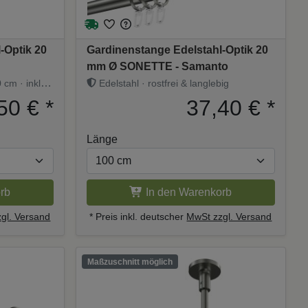
-Optik 20
Gardinenstange Edelstahl-Optik 20
mm Ø SONETTE - Samanto
 cm · inkl.
Edelstahl · rostfrei & langlebig
50 €
*
37,40 €
*
Länge
rb
In den Warenkorb
gl. Versand
* Preis inkl. deutscher
MwSt zzgl. Versand
Maßzuschnitt möglich