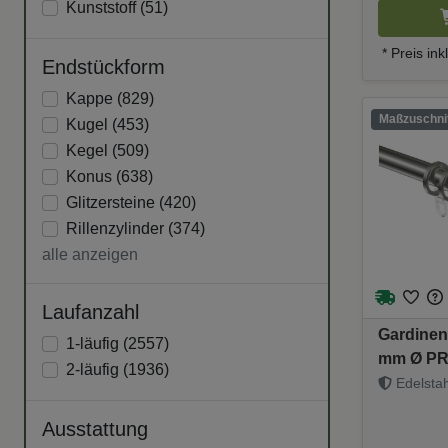
Kunststoff (
51
)
* Preis in
Endstückform
Kappe (
829
)
Maßzuschnit
Kugel (
453
)
Kegel (
509
)
Konus (
638
)
Glitzersteine (
420
)
Rillenzylinder (
374
)
alle anzeigen
Laufanzahl
Gardinen
1-läufig (
2557
)
mm Ø PR
2-läufig (
1936
)
Edelstahl
Ausstattung