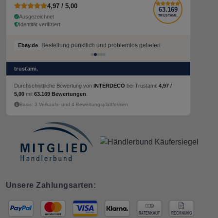
4,97 / 5,00
63.169
Ausgezeichnet
TRUSTAMI.
Identität verifiziert
Bestellung pünktlich und problemlos geliefert
Bestellung pünktlich und problemlos geliefert
Ebay.de
Ebay.de
trustami.
Durchschnittliche Bewertung von
INTERDECO
bei Trustami:
4,97 /
5,00
mit
63.169 Bewertungen
.
Basis: 3 Verkaufs- und 4 Bewertungsplattformen
Unsere Zahlungsarten: