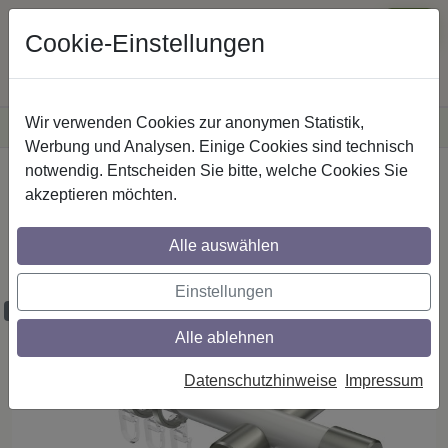
Cookie-Einstellungen
Wir verwenden Cookies zur anonymen Statistik,
·
Versandkostenfreie
Lieferung innerhalb Deutschlands
Sichere Zahlung
Werbung und Analysen. Einige Cookies sind technisch
notwendig. Entscheiden Sie bitte, welche Cookies Sie
Startseite
Gardinenstangen
Metall
akzeptieren möchten.
Gardinenstangen aus Metall in 20 mm Ø,
1-läufig, Modell PRESTIGE - Santo Weiß
Alle auswählen
/ Edelstahl-Optik
Einstellungen
Maßzuschnitt möglich
Alle ablehnen
Datenschutzhinweise
Impressum