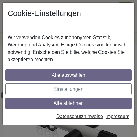
Cookie-Einstellungen
Wir verwenden Cookies zur anonymen Statistik,
·
Versandkostenfreie
Lieferung innerhalb Deutschlands
Sichere Zahlung
Werbung und Analysen. Einige Cookies sind technisch
notwendig. Entscheiden Sie bitte, welche Cookies Sie
Startseite
Gardinenstangen
Metall
akzeptieren möchten.
Gardinenstangen aus Metall in 20 mm Ø,
1-läufig, Modell PRESTIGE - Santo Weiß
Alle auswählen
/ Schwarz
Einstellungen
Maßzuschnitt möglich
Alle ablehnen
Datenschutzhinweise
Impressum