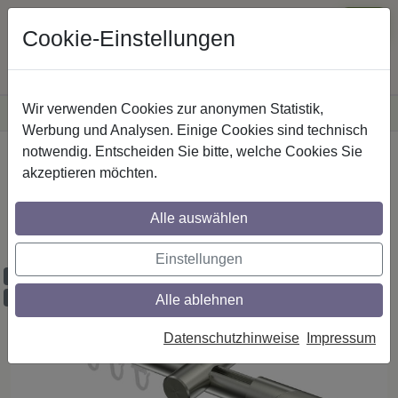
Cookie-Einstellungen
Wir verwenden Cookies zur anonymen Statistik,
·
Versandkostenfreie
Lieferung innerhalb Deutschlands
Sichere Zahlung
Werbung und Analysen. Einige Cookies sind technisch
notwendig. Entscheiden Sie bitte, welche Cookies Sie
Startseite
Innenlaufstangen
Edelstahl-Optik
akzeptieren möchten.
Gardinenstangen mit Innenlauf aus
Edelstahl-Optik in 20 mm Ø, 1-läufig,
Alle auswählen
Modell PRESTIGE - Verano
Einstellungen
Maßzuschnitt möglich
Ausklinkung möglich
Alle ablehnen
Datenschutzhinweise
Impressum