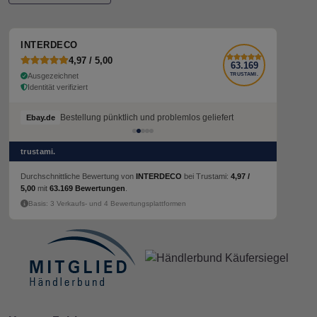
INTERDECO
4,97 / 5,00
63.169
Ausgezeichnet
TRUSTAMI.
Identität verifiziert
Bestellung pünktlich und problemlos geliefert
Bestellung pünktlich und problemlos geliefert
Ebay.de
Ebay.de
trustami.
Durchschnittliche Bewertung von
INTERDECO
bei Trustami:
4,97 /
5,00
mit
63.169 Bewertungen
.
Basis: 3 Verkaufs- und 4 Bewertungsplattformen