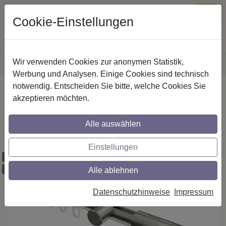
Cookie-Einstellungen
Wir verwenden Cookies zur anonymen Statistik,
·
Versandkostenfreie
Lieferung innerhalb Deutschlands
Sichere Zahlung
Werbung und Analysen. Einige Cookies sind technisch
notwendig. Entscheiden Sie bitte, welche Cookies Sie
Startseite
Innenlaufstangen
Edelstahl-Optik
akzeptieren möchten.
Gardinenstangen mit Innenlauf aus
Edelstahl-Optik in 20 mm Ø, 1-läufig,
Alle auswählen
Modell PRESTIGE - Mavell
Einstellungen
Maßzuschnitt möglich
Ausklinkung möglich
Alle ablehnen
Datenschutzhinweise
Impressum