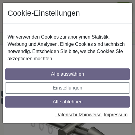
Cookie-Einstellungen
Wir verwenden Cookies zur anonymen Statistik,
·
Versandkostenfreie
Lieferung innerhalb Deutschlands
Sichere Zahlung
Werbung und Analysen. Einige Cookies sind technisch
notwendig. Entscheiden Sie bitte, welche Cookies Sie
Startseite
Innenlaufstangen
Edelstahl-Optik
akzeptieren möchten.
Gardinenstangen mit Innenlauf aus
Edelstahl-Optik in 20 mm Ø, 1-läufig,
Alle auswählen
Modell PRESTIGE - Savio
Einstellungen
Maßzuschnitt möglich
Ausklinkung möglich
Alle ablehnen
Datenschutzhinweise
Impressum