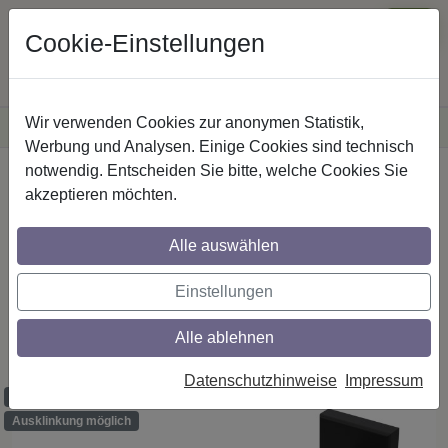
Cookie-Einstellungen
Wir verwenden Cookies zur anonymen Statistik,
·
Versandkostenfreie
Lieferung innerhalb Deutschlands
Sichere Zahlung
Werbung und Analysen. Einige Cookies sind technisch
notwendig. Entscheiden Sie bitte, welche Cookies Sie
Startseite
Innenlaufstangen
Aluminium / Metall
akzeptieren möchten.
Alle auswählen
Gardinenstangen mit eckigem Innenlauf
aus Aluminium / Metall in 14x35 mm, 2-
Einstellungen
läufig, Modell SMARTLINE - Paxo
Edelstahl-Optik / Schwarz (Wandabstand
Alle ablehnen
lang)
Datenschutzhinweise
Impressum
Maßzuschnitt möglich
Ausklinkung möglich