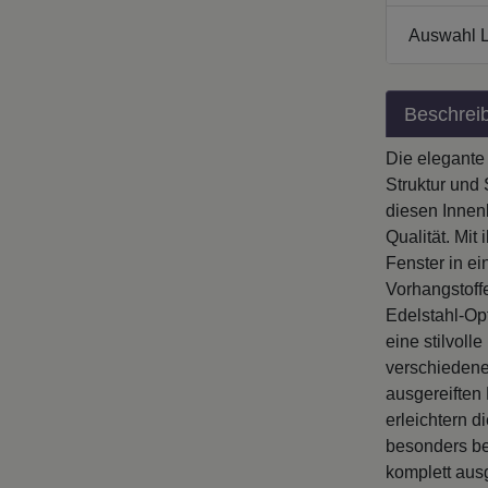
Auswahl L
Beschrei
Die elegante
Struktur und 
diesen Innen
Qualität. Mi
Fenster in ei
Vorhangstoff
Edelstahl-Op
eine stilvoll
verschiedenen
ausgereiften
erleichtern 
besonders ben
komplett aus