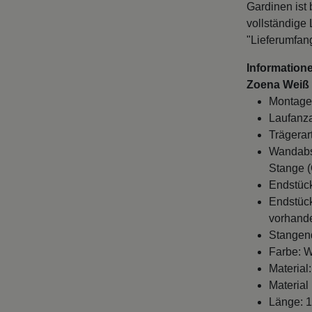
Gardinen ist 
vollständige
"Lieferumfan
Information
Zoena Weiß /
Montage
Laufanza
Trägerar
Wandabst
Stange (
Endstück
Endstück
vorhande
Stangen
Farbe: W
Material
Material
Länge: 