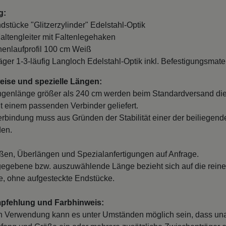
g:
ndstücke "Glitzerzylinder" Edelstahl-Optik
Faltengleiter mit Faltenlegehaken
nnenlaufprofil 100 cm Weiß
räger 1-3-läufig Langloch Edelstahl-Optik inkl. Befestigungsmate
ise und spezielle Längen:
ngenlänge größer als 240 cm werden beim Standardversand di
it einem passenden Verbinder geliefert.
erbindung muss aus Gründen der Stabilität einer der beiliegend
den.
en, Überlängen und Spezialanfertigungen auf Anfrage.
egebene bzw. auszuwählende Länge bezieht sich auf die reine
, ohne aufgesteckte Endstücke.
mpfehlung und Farbhinweis:
n Verwendung kann es unter Umständen möglich sein, dass un