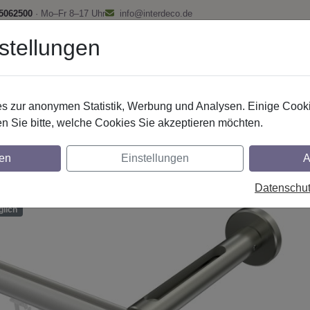
 5062500
· Mo–Fr 8–17 Uhr
info@interdeco.de
stellungen
fstangen
Gardinenschienen
Scheibenstangen
Gardine
 zur anonymen Statistik, Werbung und Analysen. Einige Cooki
Innenlaufstangen
Aluminium / Metall
n Sie bitte, welche Cookies Sie akzeptieren möchten.
nstangen mit Innenlauf aus Aluminium / Met
en
Einstellungen
A
- Zoena Weiß / Edelstahl-Optik
Datenschu
glich
lich