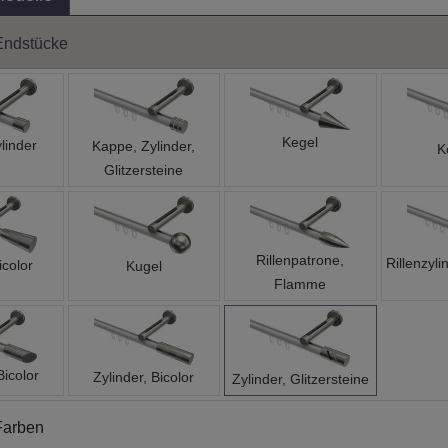
Endstücke
Kegel
linder
Kappe, Zylinder,
K
Glitzersteine
Rillenpatrone,
Rillenzyli
icolor
Kugel
Flamme
Bicolor
Zylinder, Bicolor
Zylinder, Glitzersteine
Farben