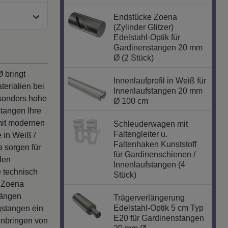
Endstücke Zoena
(Zylinder Glitzer)
Edelstahl-Optik für
Gardinenstangen 20 mm
Ø (2 Stück)
 bringt
Innenlaufprofil in Weiß für
terialien bei
Innenlaufstangen 20 mm
esonders hohe
Ø 100 cm
stangen Ihre
 mit modernen
Schleuderwagen mit
Faltengleiter u.
 in Weiß /
Faltenhaken Kunststoff
 sorgen für
für Gardinenschienen /
len
Innenlaufstangen (4
e technisch
Stück)
- Zoena
hängen
Trägerverlängerung
Edelstahl-Optik 5 cm Typ
gstangen ein
E20 für Gardinenstangen
Anbringen von