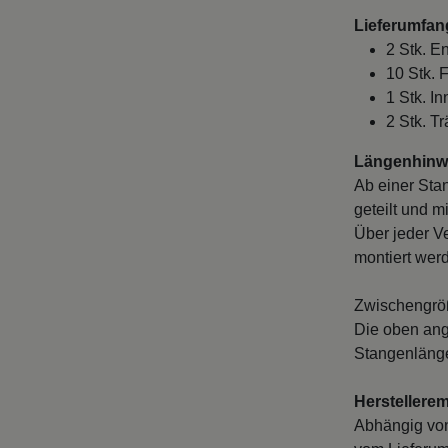
Lieferumfan
2 Stk. E
10 Stk. 
1 Stk. I
2 Stk. T
Längenhinwe
Ab einer Sta
geteilt und m
Über jeder V
montiert wer
Zwischengröß
Die oben ang
Stangenlänge
Herstellere
Abhängig vo