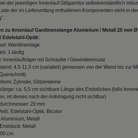
bei der jeweiligen Innenlauf-Stilgarnitur selbstverständlich inklu
 Liste der im Lieferumfang enthaltenen Komponenten steht in de
g".
en zu Innenlauf Gardinenstange Aluminium / Metall 20 mm Ø
 Edelstahl-Optik:
art: Wandmontage
hl: 1-läufig
t: Innenlaufträger mit Schraube / Gewindeeinsatz
and: 4,5-11,5 cm (variabel) gemessen von der Wand bis zur Mi
Querschnitt)
form: Zylinder, Glitzersteine
länge: ca. 5,5 cm sichtbare Länge des Endstückes (falls Innente
n, ist dieses nach der Anbringung nicht sichtbar)
durchmesser: 20 mm
eiß, Edelstahl-Optik, Bicolor
: Aluminium, Metall
 Endstück: Metall
100 cm