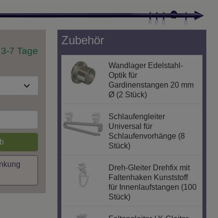
Zubehör
t 3-7 Tage
Wandlager Edelstahl-
Optik für
Gardinenstangen 20 mm
Ø (2 Stück)
Schlaufengleiter
Universal für
Schlaufenvorhänge (8
b
Stück)
inkung
Dreh-Gleiter Drehfix mit
Faltenhaken Kunststoff
für Innenlaufstangen (100
Stück)