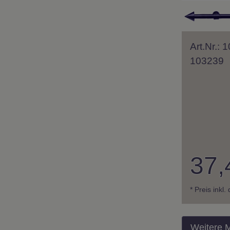
Art.Nr.:
103239
37,
* Preis inkl
Weitere 