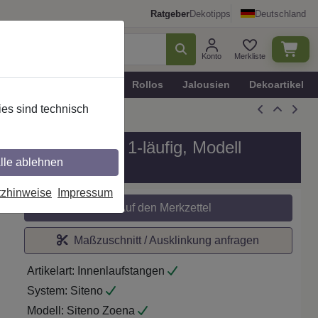
Ratgeber
Dekotipps
Deutschland
Konto
Merkliste
n
Plissee - Faltstores
Rollos
Jalousien
Dekoartikel
es sind technisch
all in 20 mm Ø, 1-läufig, Modell
lle ablehnen
tzhinweise
Impressum
Auf den Merkzettel
Maßzuschnitt / Ausklinkung anfragen
Artikelart:
Innenlaufstangen
System:
Siteno
Modell:
Siteno Zoena