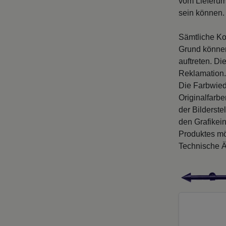
vom Lieferum
sein können. 
Sämtliche Ko
Grund können
auftreten. D
Reklamation.
Die Farbwied
Originalfarb
der Bilderste
den Grafikei
Produktes mö
Technische Ä