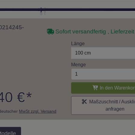
 10214245-
Sofort versandfertig , Lieferzei
Länge
100 cm
Menge
In den Warenkor
40 €
*
Maßzuschnitt / Auskl
anfragen
. deutscher
MwSt zzgl. Versand
Modelle