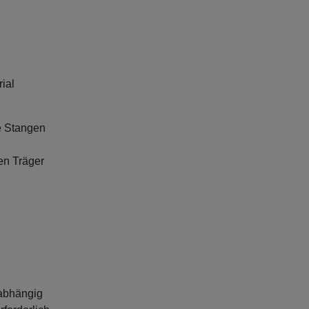
rial
e Stangen
en Träger
abhängig