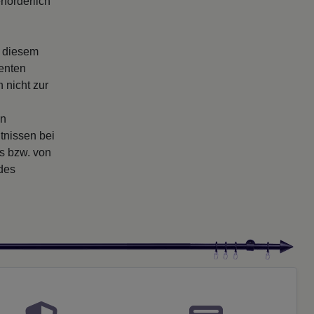
forderlich
s diesem
enten
 nicht zur
en
tnissen bei
rs bzw. von
 des