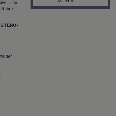
20 mm Ø
sive. Eine
r Rubrik
 SITENO -
tte der
il