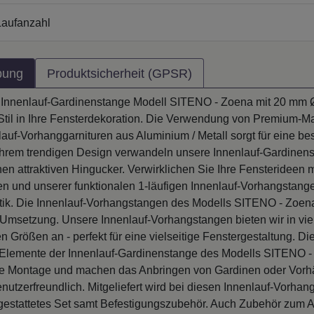
aufanzahl
bung
Produktsicherheit (GPSR)
 Innenlauf-Gardinenstange Modell SITENO - Zoena mit 20 mm Ø
Stil in Ihre Fensterdekoration. Die Verwendung von Premium-Ma
lauf-Vorhanggarnituren aus Aluminium / Metall sorgt für eine b
t ihrem trendigen Design verwandeln unsere Innenlauf-Gardinen
nen attraktiven Hingucker. Verwirklichen Sie Ihre Fensterideen
en und unserer funktionalen 1-läufigen Innenlauf-Vorhangstange
tik. Die Innenlauf-Vorhangstangen des Modells SITENO - Zoena
e Umsetzung. Unsere Innenlauf-Vorhangstangen bieten wir in vie
 Größen an - perfekt für eine vielseitige Fenstergestaltung. Di
 Elemente der Innenlauf-Gardinenstange des Modells SITENO 
die Montage und machen das Anbringen von Gardinen oder Vor
utzerfreundlich. Mitgeliefert wird bei diesen Innenlauf-Vorhan
gestattetes Set samt Befestigungszubehör. Auch Zubehör zum 