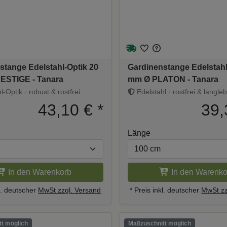
stange Edelstahl-Optik 20
Gardinenstange Edelstahl
ESTIGE - Tanara
mm Ø PLATON - Tanara
-Optik · robust & rostfrei
Edelstahl · rostfrei & langleb
43,10 €
*
39,
Länge
In den Warenkorb
In den Warenko
kl. deutscher
MwSt zzgl. Versand
* Preis inkl. deutscher
MwSt zz
t möglich
Maßzuschnitt möglich