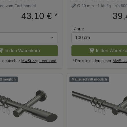
en vom Fachhandel
Ø 20 mm · 1-läufig · bis 600
Träger
43,10 €
*
39,
Länge
In den Warenkorb
In den Warenko
kl. deutscher
MwSt zzgl. Versand
* Preis inkl. deutscher
MwSt zz
t möglich
Maßzuschnitt möglich