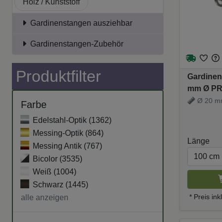
Holz / Kunststoff
Gardinenstangen ausziehbar
Gardinenstangen-Zubehör
Produktfilter
Gardinen
mm Ø PR
Ø 20 mm 
Farbe
Träger
Edelstahl-Optik (
1362
)
Messing-Optik (
864
)
Länge
Messing Antik (
767
)
Bicolor (
3535
)
Weiß (
1004
)
Schwarz (
1445
)
* Preis in
alle anzeigen