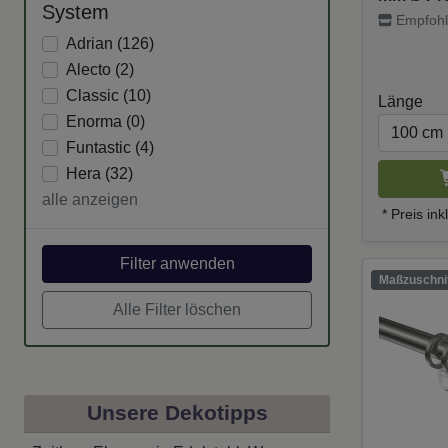
System
Empfohl
Adrian (
126
)
Alecto (
2
)
Classic (
10
)
Länge
Enorma (
0
)
Funtastic (
4
)
Hera (
32
)
alle anzeigen
* Preis in
Filter anwenden
Maßzuschnit
Alle Filter löschen
Unsere Dekotipps