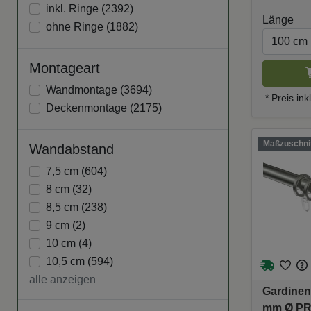
inkl. Ringe (
2392
)
Länge
ohne Ringe (
1882
)
Montageart
Wandmontage (
3694
)
* Preis in
Deckenmontage (
2175
)
Maßzuschnit
Wandabstand
7,5 cm (
604
)
8 cm (
32
)
8,5 cm (
238
)
9 cm (
2
)
10 cm (
4
)
10,5 cm (
594
)
alle anzeigen
Gardinen
mm Ø PRE