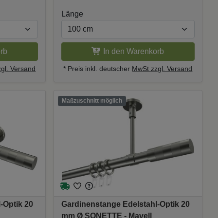
Länge
rb
In den Warenkorb
gl. Versand
* Preis inkl. deutscher
MwSt zzgl. Versand
Maßzuschnitt möglich
-Optik 20
Gardinenstange Edelstahl-Optik 20
mm Ø SONETTE - Mavell