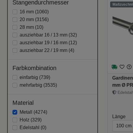
Stangendurchmesser
Maßzuschnit
16 mm (
1060
)
20 mm (
3156
)
28 mm (
10
)
ausziehbar 16 / 13 mm (
32
)
ausziehbar 19 / 16 mm (
12
)
ausziehbar 22 / 19 mm (
4
)
Farbkombination
einfarbig (
739
)
Gardinen
mehrfarbig (
3535
)
mm Ø PR
Edelstahl
Material
Metall (
4274
)
Länge
Holz (
329
)
Edelstahl (
0
)