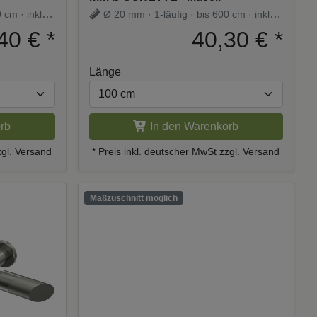
 cm · inkl.
Ø 20 mm · 1-läufig · bis 600 cm · inkl.
Träger
40 €
*
40,30 €
*
Länge
rb
In den Warenkorb
gl. Versand
* Preis inkl. deutscher
MwSt zzgl. Versand
Maßzuschnitt möglich