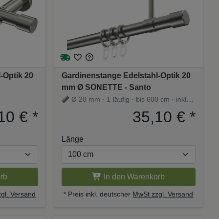
-Optik 20
Gardinenstange Edelstahl-Optik 20
mm Ø SONETTE - Santo
Ø 20 mm · 1-läufig · bis 600 cm · inkl.
Träger
10 €
*
35,10 €
*
Länge
rb
In den Warenkorb
gl. Versand
* Preis inkl. deutscher
MwSt zzgl. Versand