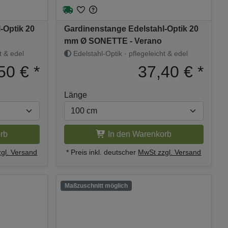
-Optik 20
Gardinenstange Edelstahl-Optik 20
mm Ø SONETTE - Verano
t & edel
Edelstahl-Optik · pflegeleicht & edel
50 €
*
37,40 €
*
Länge
rb
In den Warenkorb
gl. Versand
* Preis inkl. deutscher
MwSt zzgl. Versand
Maßzuschnitt möglich