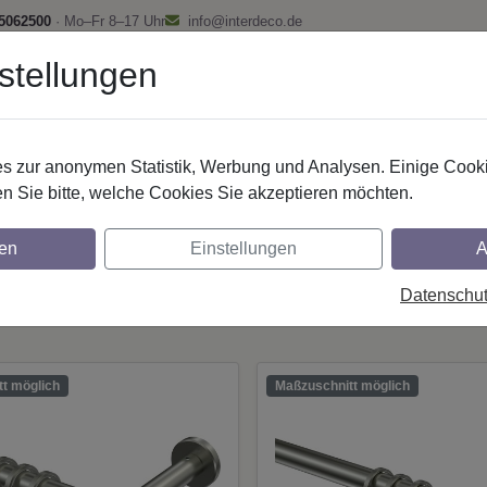
 5062500
· Mo–Fr 8–17 Uhr
info@interdeco.de
stellungen
fstangen
Gardinenschienen
Scheibenstangen
Gardine
 zur anonymen Statistik, Werbung und Analysen. Einige Cooki
Gardinenstangen
n Sie bitte, welche Cookies Sie akzeptieren möchten.
cke Gardinenstangen für eine in
en
Einstellungen
A
inendekoration
Datenschu
t möglich
Maßzuschnitt möglich