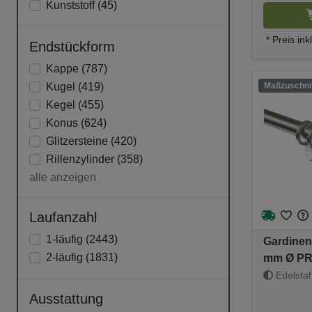
Kunststoff (
45
)
* Preis in
Endstückform
Kappe (
787
)
Kugel (
419
)
Maßzuschnit
Kegel (
455
)
Konus (
624
)
Glitzersteine (
420
)
Rillenzylinder (
358
)
alle anzeigen
Laufanzahl
1-läufig (
2443
)
Gardinen
2-läufig (
1831
)
mm Ø PRE
Edelstahl
Ausstattung