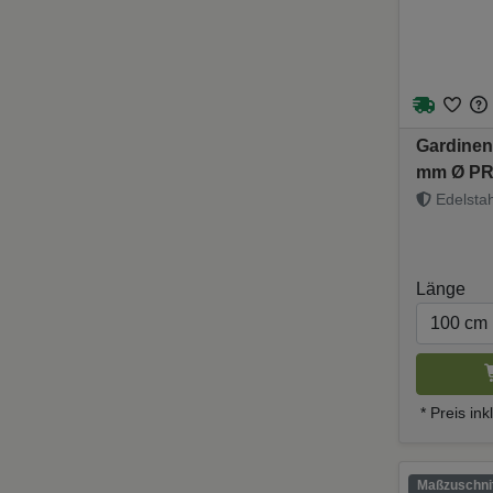
Gardinen
mm Ø PR
Edelstahl
Länge
* Preis in
Maßzuschnit