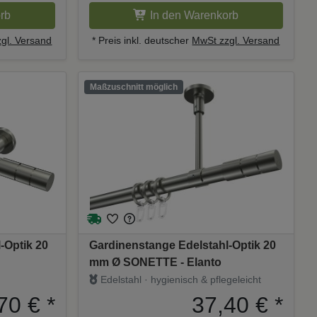
rb
In den Warenkorb
gl. Versand
* Preis inkl. deutscher
MwSt zzgl. Versand
Maßzuschnitt möglich
-Optik 20
Gardinenstange Edelstahl-Optik 20
mm Ø SONETTE - Elanto
Edelstahl · hygienisch & pflegeleicht
70 €
*
37,40 €
*