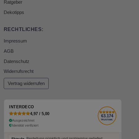
Ratgeber
Dekotipps
RECHTLICHES:
Impressum
AGB
Datenschutz
Widerrufsrecht
Vertrag widerrufen
INTERDECO
4,97 / 5,00
63.174
Ausgezeichnet
TRUSTAMI.
Identität verifiziert
Bestellung pünktlich und problemlos geliefert
Ebay.de