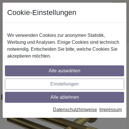
Cookie-Einstellungen
Wir verwenden Cookies zur anonymen Statistik,
·
Versandkostenfreie
Lieferung innerhalb Deutschlands
Sichere Zahlung
Werbung und Analysen. Einige Cookies sind technisch
notwendig. Entscheiden Sie bitte, welche Cookies Sie
Startseite
Gardinenstangen
Metall
akzeptieren möchten.
Gardinenstangen aus Metall in 20 mm Ø,
2-läufig, Modell PRESTIGE - Mavell
Alle auswählen
Messing Antik / Messing-Optik (ohne
Ringe)
Einstellungen
Alle ablehnen
Maßzuschnitt möglich
Datenschutzhinweise
Impressum