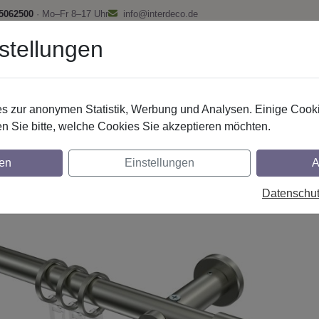
 5062500
· Mo–Fr 8–17 Uhr
info@interdeco.de
stellungen
fstangen
Gardinenschienen
Scheibenstangen
Gardine
 zur anonymen Statistik, Werbung und Analysen. Einige Cooki
Gardinenstangen
Edelstahl-Optik
n Sie bitte, welche Cookies Sie akzeptieren möchten.
nstangen aus Edelstahl-Optik in 20 mm Ø,
en
Einstellungen
A
glich
Datenschu