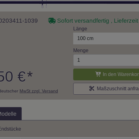
 10203411-1039
Sofort versandfertig , Lieferzei
Länge
100 cm
Menge
50 €
*
In den Warenkor
Maßzuschnitt anfr
. deutscher
MwSt zzgl. Versand
Modelle
Endstücke