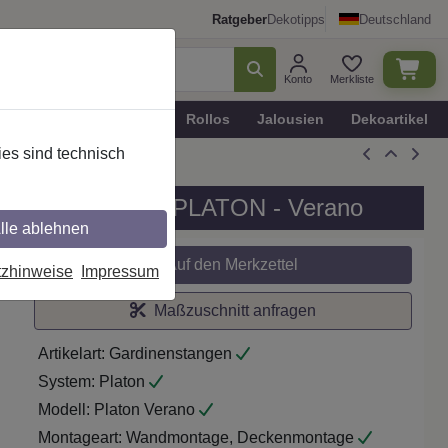
Ratgeber
Dekotipps
Deutschland
Konto
Merkliste
n
Plissee - Faltstores
Rollos
Jalousien
Dekoartikel
es sind technisch
 1-läufig, Modell PLATON - Verano
lle ablehnen
Auf den Merkzettel
tzhinweise
Impressum
Maßzuschnitt anfragen
Artikelart:
Gardinenstangen
System:
Platon
Modell:
Platon Verano
Montageart:
Wandmontage, Deckenmontage