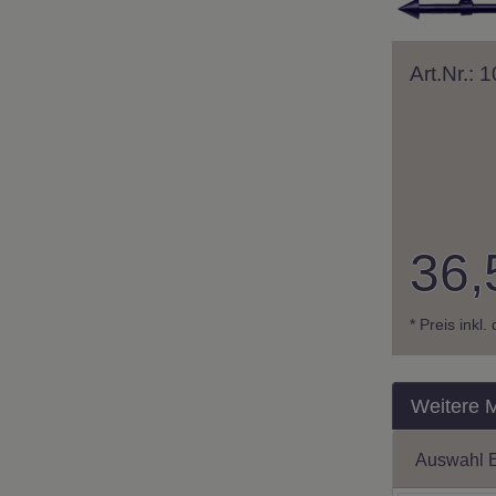
Art.Nr.:
36,
* Preis inkl
Weitere 
Auswahl 