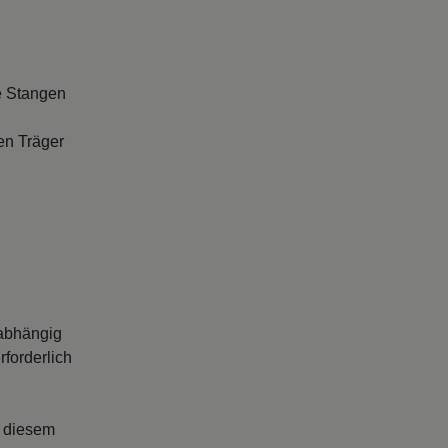
e Stangen
en Träger
abhängig
forderlich
s diesem