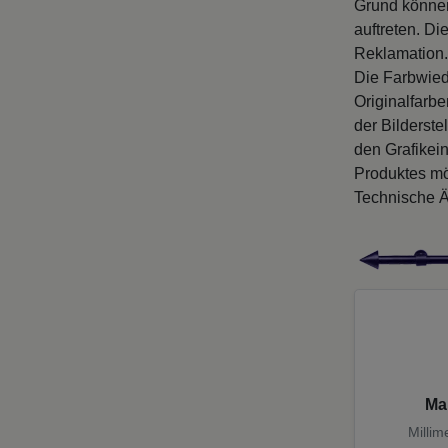
Grund können
auftreten. D
Reklamation.
Die Farbwied
Originalfarb
der Bilderste
den Grafikei
Produktes mö
Technische Ä
Ma
Millim