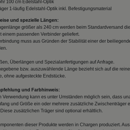
ohr 100 cm Edelstahl-Optik
äger 1-läufig Edelstahl-Optik inkl. Befestigungsmaterial
ise und spezielle Längen:
ngenlänge größer als 240 cm werden beim Standardversand di
it einem passenden Verbinder geliefert.
erbindung muss aus Gründen der Stabilität einer der beiliegend
den.
en, Überlängen und Spezialanfertigungen auf Anfrage.
egebene bzw. auszuwählende Länge bezieht sich auf die reine
, ohne aufgesteckte Endstücke.
mpfehlung und Farbhinweis:
n Verwendung kann es unter Umständen möglich sein, dass un
fang und Größe ein oder mehrere zusätzliche Zwischenträger er
Diese zusätzlichen Träger sind optional erhältlich.
mponenten dieser Produkte werden in Chargen produziert. Au