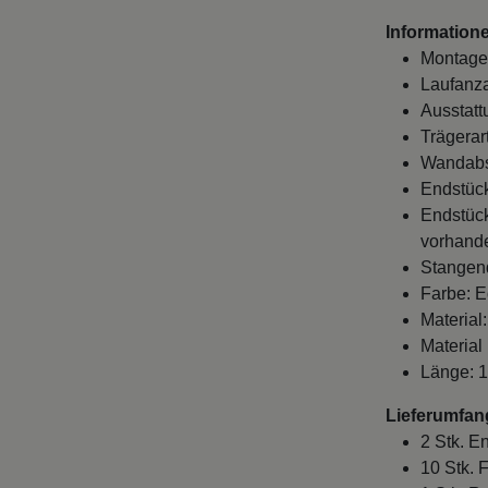
Information
Montage
Laufanza
Ausstatt
Trägerart
Wandabst
Endstück
Endstück
vorhande
Stangen
Farbe: E
Material:
Material
Länge: 
Lieferumfan
2 Stk. E
10 Stk. 