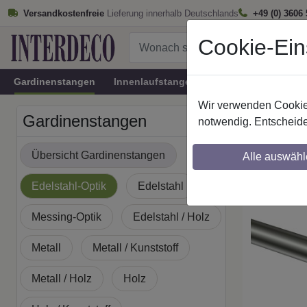
Versandkostenfreie
Lieferung innerhalb Deutschlands
+49 (0) 3606
Cookie-Ein
Gardinenstangen
Innenlaufstangen
Rundrohr-Innenlau
Wir verwenden Cookies
Startseite
Gardinenstangen
notwendig. Entscheide
Gardine
Übersicht Gardinenstangen
Alle auswähl
Maßzuschnitt mö
Edelstahl-Optik
Edelstahl
Messing-Optik
Edelstahl / Holz
Metall
Metall / Kunststoff
Metall / Holz
Holz