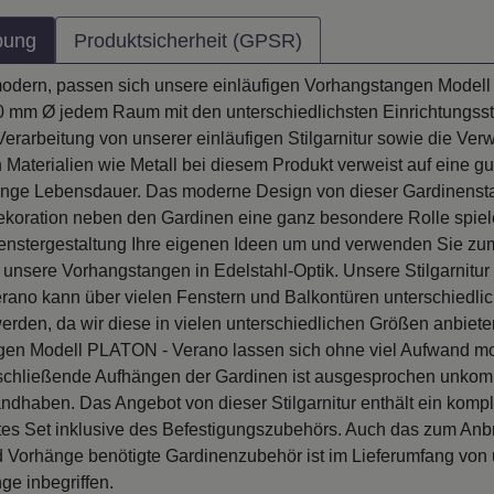
bung
Produktsicherheit (GPSR)
 modern, passen sich unsere einläufigen Vorhangstangen Model
0 mm Ø jedem Raum mit den unterschiedlichsten Einrichtungssti
Verarbeitung von unserer einläufigen Stilgarnitur sowie die Ve
Materialien wie Metall bei diesem Produkt verweist auf eine gut
ange Lebensdauer. Das moderne Design von dieser Gardinensta
ekoration neben den Gardinen eine ganz besondere Rolle spiel
Fenstergestaltung Ihre eigenen Ideen um und verwenden Sie z
 unsere Vorhangstangen in Edelstahl-Optik. Unsere Stilgarnitur
ano kann über vielen Fenstern und Balkontüren unterschiedlich
erden, da wir diese in vielen unterschiedlichen Größen anbiete
en Modell PLATON - Verano lassen sich ohne viel Aufwand mo
chließende Aufhängen der Gardinen ist ausgesprochen unkomp
ndhaben. Das Angebot von dieser Stilgarnitur enthält ein kompl
rtes Set inklusive des Befestigungszubehörs. Auch das zum Anb
 Vorhänge benötigte Gardinenzubehör ist im Lieferumfang von 
ge inbegriffen.