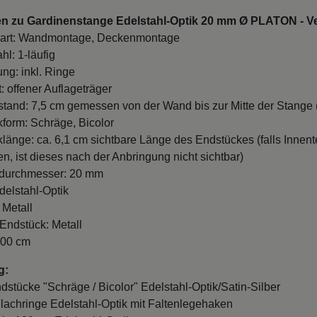
en zu Gardinenstange Edelstahl-Optik 20 mm Ø PLATON - V
art: Wandmontage, Deckenmontage
hl: 1-läufig
ung: inkl. Ringe
: offener Auflageträger
and: 7,5 cm gemessen von der Wand bis zur Mitte der Stange (
form: Schräge, Bicolor
länge: ca. 6,1 cm sichtbare Länge des Endstückes (falls Innente
n, ist dieses nach der Anbringung nicht sichtbar)
durchmesser: 20 mm
delstahl-Optik
 Metall
 Endstück: Metall
100 cm
g:
ndstücke "Schräge / Bicolor" Edelstahl-Optik/Satin-Silber
Flachringe Edelstahl-Optik mit Faltenlegehaken