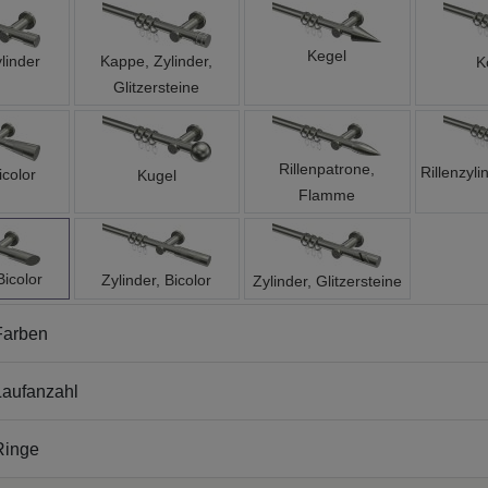
Kegel
linder
Kappe, Zylinder,
K
Glitzersteine
Rillenpatrone,
Rillenzyli
icolor
Kugel
Flamme
Bicolor
Zylinder, Bicolor
Zylinder, Glitzersteine
Farben
aufanzahl
Ringe