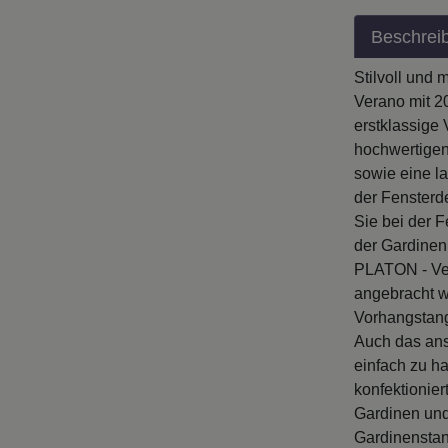
Beschrei
Stilvoll und
Verano mit 2
erstklassige 
hochwertigen 
sowie eine l
der Fensterd
Sie bei der 
der Gardinen
PLATON - Ver
angebracht w
Vorhangstang
Auch das ans
einfach zu ha
konfektionie
Gardinen und
Gardinenstan