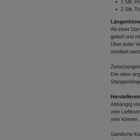
1 Stk. R
2 Stk. Tr
Längenhinwe
Ab einer Sta
geteilt und m
Über jeder V
montiert wer
Zwischengröß
Die oben ang
Stangenlänge
Herstellere
Abhängig vo
vom Lieferum
sein können. 
Sämtliche Ko