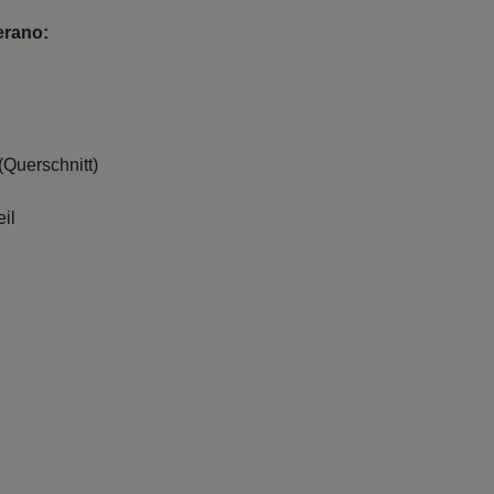
erano:
Querschnitt)
il