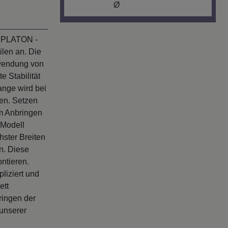
Ø
l PLATON -
len an. Die
rwendung von
e Stabilität
nge wird bei
en. Setzen
um Anbringen
 Modell
ster Breiten
n. Diese
ntieren.
liziert und
ett
ringen der
unserer