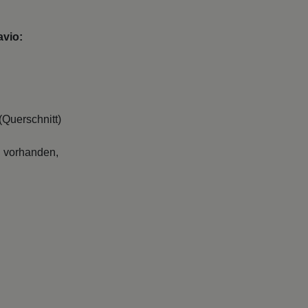
avio:
Querschnitt)
l vorhanden,