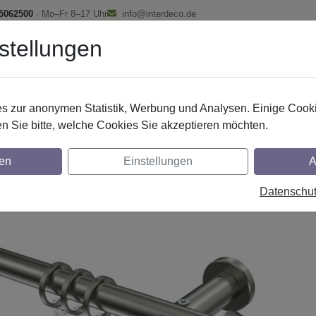
 5062500
· Mo–Fr 8–17 Uhr
info@interdeco.de
stellungen
fstangen
Gardinenschienen
Scheibenstangen
Gardine
 zur anonymen Statistik, Werbung und Analysen. Einige Cooki
Gardinenstangen
Edelstahl-Optik
n Sie bitte, welche Cookies Sie akzeptieren möchten.
nstangen aus Edelstahl-Optik in 20 mm Ø,
en
Einstellungen
A
glich
Datenschu