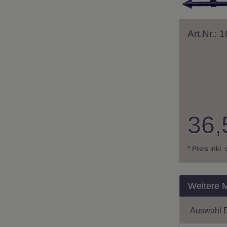
Art.Nr.:
36,
* Preis inkl
Weitere 
Auswahl 