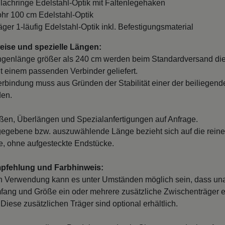
Flachringe Edelstahl-Optik mit Faltenlegehaken
ohr 100 cm Edelstahl-Optik
äger 1-läufig Edelstahl-Optik inkl. Befestigungsmaterial
ise und spezielle Längen:
ngenlänge größer als 240 cm werden beim Standardversand di
it einem passenden Verbinder geliefert.
erbindung muss aus Gründen der Stabilität einer der beiliegend
den.
en, Überlängen und Spezialanfertigungen auf Anfrage.
egebene bzw. auszuwählende Länge bezieht sich auf die reine
, ohne aufgesteckte Endstücke.
mpfehlung und Farbhinweis:
n Verwendung kann es unter Umständen möglich sein, dass un
fang und Größe ein oder mehrere zusätzliche Zwischenträger er
Diese zusätzlichen Träger sind optional erhältlich.