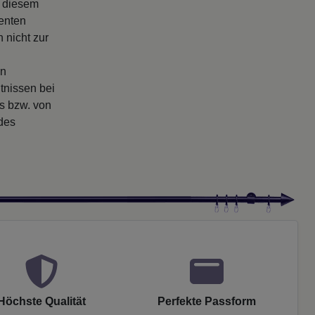
s diesem
enten
 nicht zur
en
tnissen bei
rs bzw. von
 des
Höchste Qualität
Perfekte Passform