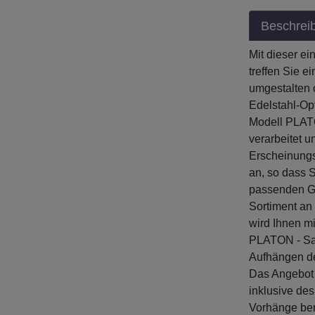
Beschrei
Mit dieser e
treffen Sie 
umgestalten 
Edelstahl-Opt
Modell PLATO
verarbeitet 
Erscheinungs
an, so dass 
passenden Ga
Sortiment an
wird Ihnen m
PLATON - Sav
Aufhängen de
Das Angebot 
inklusive de
Vorhänge ben