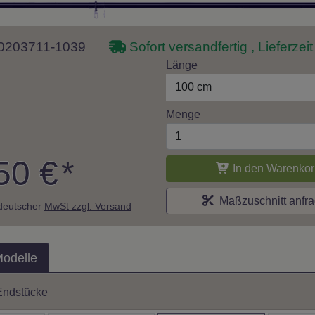
 10203711-1039
Sofort versandfertig , Lieferzei
Länge
100 cm
Menge
50 €
*
In den Warenkor
Maßzuschnitt anfr
. deutscher
MwSt zzgl. Versand
Modelle
Endstücke