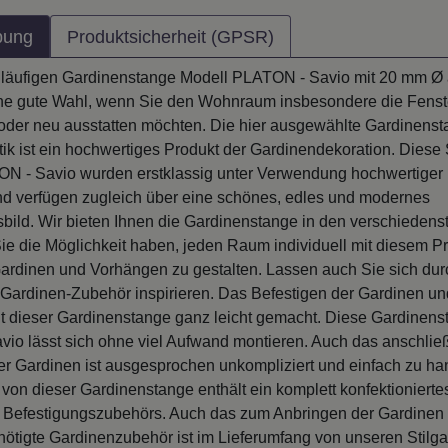
bung
Produktsicherheit (GPSR)
inläufigen Gardinenstange Modell PLATON - Savio mit 20 mm Ø 
eine gute Wahl, wenn Sie den Wohnraum insbesondere die Fenst
oder neu ausstatten möchten. Die hier ausgewählte Gardinenst
ik ist ein hochwertiges Produkt der Gardinendekoration. Diese S
N - Savio wurden erstklassig unter Verwendung hochwertiger 
und verfügen zugleich über eine schönes, edles und modernes
bild. Wir bieten Ihnen die Gardinenstange in den verschieden
Sie die Möglichkeit haben, jeden Raum individuell mit diesem P
rdinen und Vorhängen zu gestalten. Lassen auch Sie sich dur
 Gardinen-Zubehör inspirieren. Das Befestigen der Gardinen u
it dieser Gardinenstange ganz leicht gemacht. Diese Gardinens
io lässt sich ohne viel Aufwand montieren. Auch das anschli
r Gardinen ist ausgesprochen unkompliziert und einfach zu h
von dieser Gardinenstange enthält ein komplett konfektionierte
s Befestigungszubehörs. Auch das zum Anbringen der Gardinen
ötigte Gardinenzubehör ist im Lieferumfang von unseren Stilga