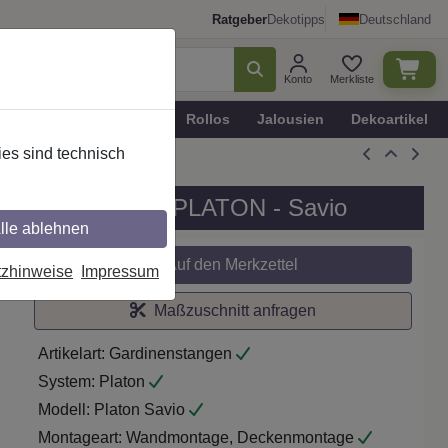
Ratgeber
Dekotipps
Deutschland
Konto
Merkliste
n
Plissee - Faltstores
Rollos
Jalousien
Dekoartikel
es sind technisch
 1-läufig, Modell PLATON - Savio
lle ablehnen
Auf den Merkzettel
tzhinweise
Impressum
Maßzuschnitt anfragen
Artikelart:
Gardinenstangen
System:
Platon
Modell:
Platon Savio
Montageart:
Wandmontage, Deckenmontage