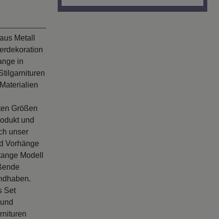
aus Metall
erdekoration
ange in
tilgarnituren
Materialien
sten Größen
rodukt und
ch unser
nd Vorhänge
tange Modell
eßende
andhaben.
s Set
 und
rnituren