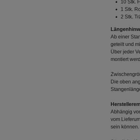
10 Stk. 
1 Stk. R
2 Stk. Tr
Längenhinwe
Ab einer Sta
geteilt und m
Über jeder V
montiert wer
Zwischengröß
Die oben ang
Stangenlänge
Herstellere
Abhängig vo
vom Lieferum
sein können. 