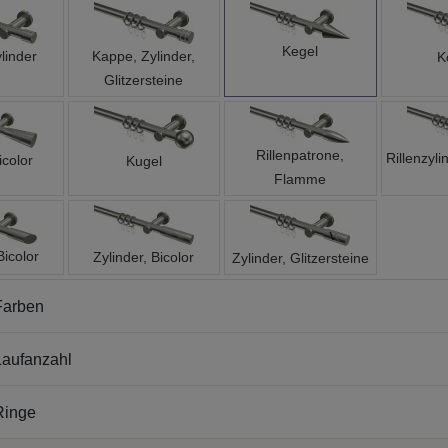
Kegel
linder
Kappe, Zylinder,
K
Glitzersteine
Rillenpatrone,
Rillenzyli
icolor
Kugel
Flamme
Bicolor
Zylinder, Bicolor
Zylinder, Glitzersteine
Farben
aufanzahl
Ringe