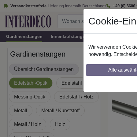
Versandkostenfreie
Lieferung innerhalb Deutschlands
+49 (0) 3606
Cookie-Ein
Gardinenstangen
Innenlaufstangen
Rundrohr-Innenlau
Wir verwenden Cookies
Startseite
Gardinenstangen
notwendig. Entscheide
Gardine
Übersicht Gardinenstangen
Alle auswähl
Maßzuschnitt mö
Edelstahl-Optik
Edelstahl
Messing-Optik
Edelstahl / Holz
Metall
Metall / Kunststoff
Metall / Holz
Holz