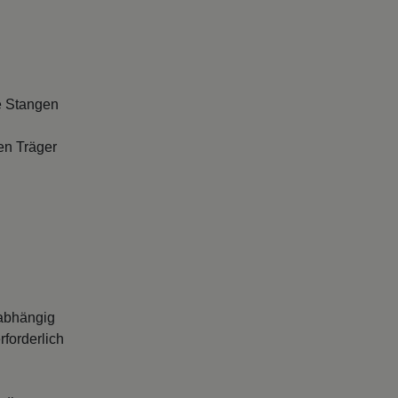
e Stangen
en Träger
abhängig
forderlich