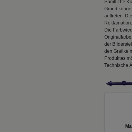
Sämtliche Ko
Grund können
auftreten. D
Reklamation.
Die Farbwied
Originalfarb
der Bilderste
den Grafikei
Produktes mö
Technische Ä
Ma