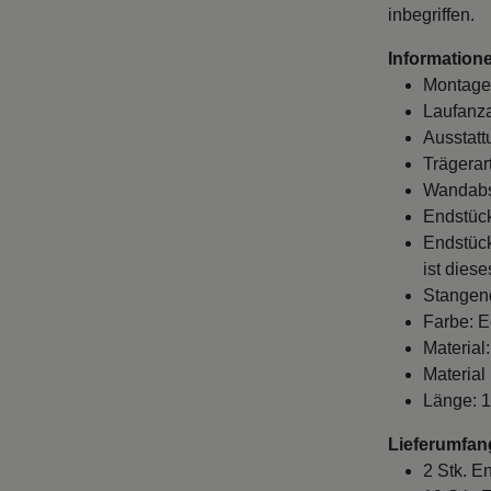
inbegriffen.
Information
Montage
Laufanza
Ausstatt
Trägerart
Wandabst
Endstück
Endstück
ist dies
Stangen
Farbe: E
Material:
Material
Länge: 
Lieferumfan
2 Stk. E