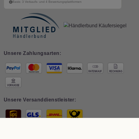
Basis: 3 Verkaufs- und 4 Bewertungsplattformen
Unsere Zahlungsarten:
Unsere Versanddienstleister:
© 2026 Interdeco GmbH · * Preis inkl. deutscher
MwSt zzgl. Versand
. Der