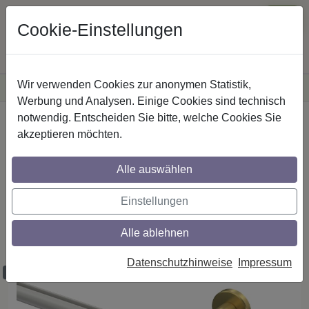
Cookie-Einstellungen
Wir verwenden Cookies zur anonymen Statistik,
·
Versandkostenfreie
Lieferung innerhalb Deutschlands
Sichere Zahlung
Werbung und Analysen. Einige Cookies sind technisch
notwendig. Entscheiden Sie bitte, welche Cookies Sie
Startseite
Rundrohr-Innenlaufstangen
akzeptieren möchten.
Aluminium / Metall
Alle auswählen
Rundrohr-Innenlauf Gardinenstangen aus
Einstellungen
Aluminium / Metall in 20 mm Ø, 2-läufig,
Modell PRESTIGE - Elanto Weiß /
Alle ablehnen
Messing-Optik
Datenschutzhinweise
Impressum
Maßzuschnitt möglich