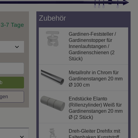
Zubehör
t 3-7 Tage
Gardinen-Feststeller /
Gardinenstopper für
Innenlaufstangen /
Gardinenschienen (2
Stück)
Metallrohr in Chrom für
Gardinenstangen 20 mm
b
Ø 100 cm
agen
Endstücke Elanto
(Rillenzylinder) Weiß für
Gardinenstangen 20 mm
Ø (2 Stück)
Dreh-Gleiter Drehfix mit
Faltenhaken Kunststoff