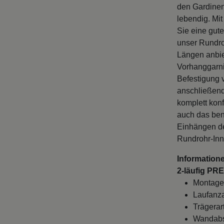
den Gardinen
lebendig. Mi
Sie eine gut
unser Rundro
Längen anbiet
Vorhanggarni
Befestigung 
anschließend
komplett kon
auch das ben
Einhängen de
Rundrohr-Inn
Information
2-läufig PR
Montage
Laufanza
Trägerar
Wandabst