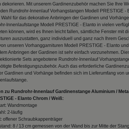
 dekorieren. Mit unserem Gardinenzubehör machen Sie Ihre 
t den Rundrohr-Innenlauf Vorhangstangen Modell PRESTIGE - El
e Wahl für das dekorative Anbringen der Gardinen und Vorhänge
hr-Innenlaufstange Modell PRESTIGE - Elanto in vielen verfü
en können, wird es Ihnen leicht fallen, sämtliche Fenster mit d
turen auszustatten, ganz individuell und ganz nach Ihrem Ges
von unseren Vorhanggarnituren Modell PRESTIGE - Elanto und
em Anbringen der Gardinen ist sehr einfach vorzunehmen. Die
fektionierte Sets angebotene Rundrohr-Innenlauf Vorhangstang
ötigte Befestigungszubehör. Auch das erforderliche Gardinen
r Gardinen und Vorhänge befinden sich im Lieferumfang von 
enlaufstange.
en zu Rundrohr-Innenlauf Gardinenstange Aluminium / Meta
ESTIGE - Elanto Chrom / Weiß:
art: Wandmontage
hl: 2-läufig
t: offener Schraubkappenträger
and: 8 / 13 cm gemessen von der Wand bis zur Mitte der Stan