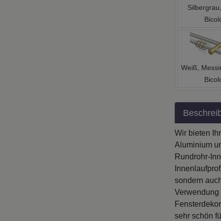
Silbergrau
Bicol
Weiß, Messi
Bicol
Beschrei
Wir bieten I
Aluminium un
Rundrohr-Inn
Innenlaufprof
sondern auch
Verwendung h
Fensterdekor
sehr schön f