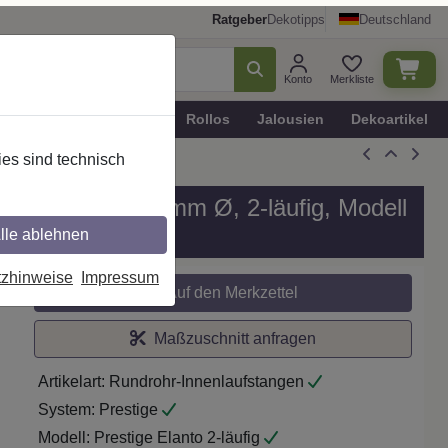
Ratgeber
Dekotipps
Deutschland
Konto
Merkliste
n
Plissee - Faltstores
Rollos
Jalousien
Dekoartikel
es sind technisch
 / Metall in 20 mm Ø, 2-läufig, Modell
lle ablehnen
tzhinweise
Impressum
Auf den Merkzettel
Maßzuschnitt anfragen
Artikelart:
Rundrohr-Innenlaufstangen
System:
Prestige
Modell:
Prestige Elanto 2-läufig