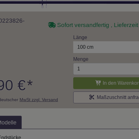
 10223826-
Sofort versandfertig , Lieferzei
Länge
100 cm
Menge
90 €
*
In den Warenkor
Maßzuschnitt anfr
. deutscher
MwSt zzgl. Versand
Modelle
Endstücke