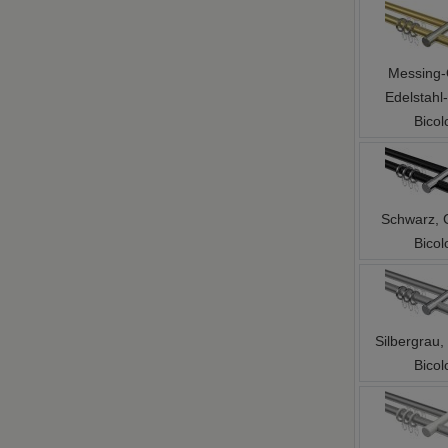
Messing-
Edelstahl-
Bicol
Schwarz, 
Bicol
Silbergrau
Bicol