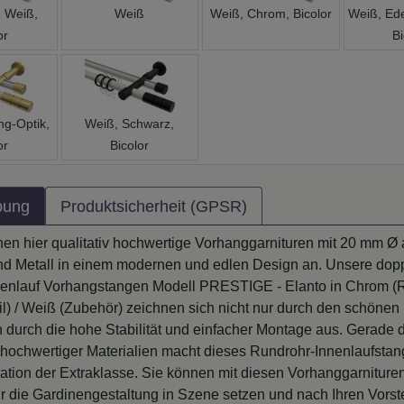
, Weiß,
Weiß
Weiß, Chrom, Bicolor
Weiß, Ede
or
Bi
ng-Optik,
Weiß, Schwarz,
or
Bicolor
bung
Produktsicherheit (GPSR)
hnen hier qualitativ hochwertige Vorhanggarnituren mit 20 mm Ø
d Metall in einem modernen und edlen Design an. Unsere dopp
enlauf Vorhangstangen Modell PRESTIGE - Elanto in Chrom (R
il) / Weiß (Zubehör) zeichnen sich nicht nur durch den schönen
 durch die hohe Stabilität und einfacher Montage aus. Gerade 
ochwertiger Materialien macht dieses Rundrohr-Innenlaufstan
ation der Extraklasse. Sie können mit diesen Vorhanggarnituren
ür die Gardinengestaltung in Szene setzen und nach Ihren Vorst