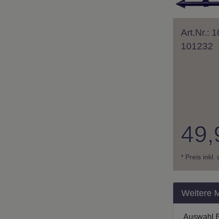
Art.Nr.:
101232
49,
* Preis inkl
Weitere 
Auswahl 