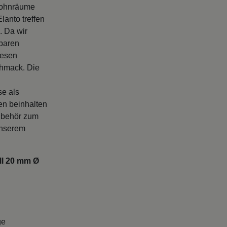
Wohnräume
anto treffen
. Da wir
gbaren
iesen
chmack. Die
se als
en beinhalten
zubehör zum
unserem
ll 20 mm Ø
ge