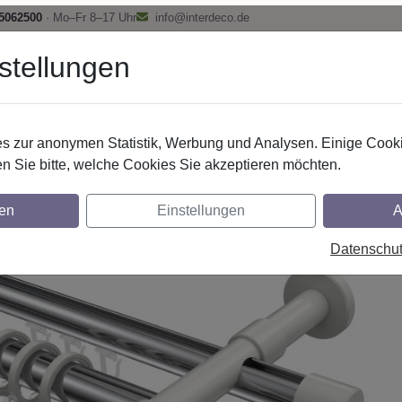
 5062500
· Mo–Fr 8–17 Uhr
info@interdeco.de
stellungen
fstangen
Gardinenschienen
Scheibenstangen
Gardine
 zur anonymen Statistik, Werbung und Analysen. Einige Cooki
Rundrohr-Innenlaufstangen
Aluminium / Metall
n Sie bitte, welche Cookies Sie akzeptieren möchten.
r-Innenlauf Gardinenstangen aus Aluminium
en
Einstellungen
A
E - Elanto Chrom / Weiß
Datenschu
glich