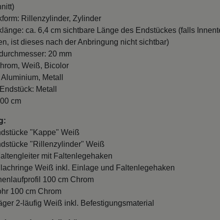
nitt)
form: Rillenzylinder, Zylinder
länge: ca. 6,4 cm sichtbare Länge des Endstückes (falls Innente
n, ist dieses nach der Anbringung nicht sichtbar)
durchmesser: 20 mm
hrom, Weiß, Bicolor
: Aluminium, Metall
 Endstück: Metall
100 cm
g:
ndstücke "Kappe" Weiß
ndstücke "Rillenzylinder" Weiß
Faltengleiter mit Faltenlegehaken
Flachringe Weiß inkl. Einlage und Faltenlegehaken
nnenlaufprofil 100 cm Chrom
Rohr 100 cm Chrom
räger 2-läufig Weiß inkl. Befestigungsmaterial