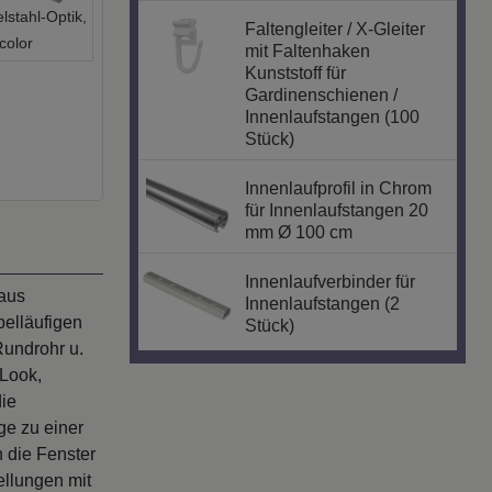
lstahl-Optik,
Faltengleiter / X-Gleiter
color
mit Faltenhaken
Kunststoff für
Gardinenschienen /
Innenlaufstangen (100
Stück)
Innenlaufprofil in Chrom
für Innenlaufstangen 20
mm Ø 100 cm
Innenlaufverbinder für
 aus
Innenlaufstangen (2
elläufigen
Stück)
undrohr u.
 Look,
die
ge zu einer
 die Fenster
ellungen mit