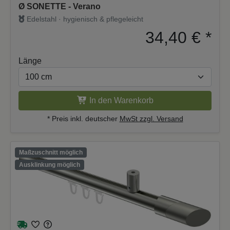
Ø SONETTE - Verano
Edelstahl · hygienisch & pflegeleicht
34,40 €
*
Länge
In den Warenkorb
* Preis inkl. deutscher
MwSt zzgl. Versand
Maßzuschnitt möglich
Ausklinkung möglich