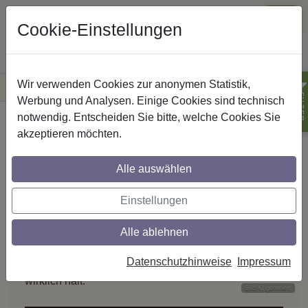
Cookie-Einstellungen
Wir verwenden Cookies zur anonymen Statistik,
·
Versandkostenfreie
Lieferung innerhalb Deutschlands
Sichere Zahlung
FILTER
Werbung und Analysen. Einige Cookies sind technisch
notwendig. Entscheiden Sie bitte, welche Cookies Sie
Startseite
Innenlaufstangen
akzeptieren möchten.
Innenlauf-Gardinenstangen al
INNENLAUFSTANGEN
Alle auswählen
Gleiten. Schweben.
Einstellungen
Faszinieren.
Alle ablehnen
Das Profil verschwindet – Ihre Gardinen scheinen zu
Datenschutzhinweise
Impressum
schweben. Klare Linien und eine Montage, die
wirklich hält.
Bild KI generiert