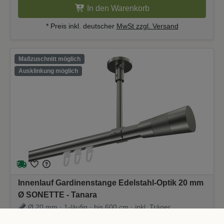
In den Warenkorb
* Preis inkl. deutscher
MwSt zzgl. Versand
Maßzuschnitt möglich
Ausklinkung möglich
Innenlauf Gardinenstange Edelstahl-Optik 20 mm
Ø SONETTE - Tanara
Ø 20 mm · 1-läufig · bis 600 cm · inkl. Träger