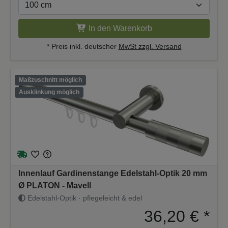
In den Warenkorb
* Preis inkl. deutscher
MwSt zzgl. Versand
Maßzuschnitt möglich
Ausklinkung möglich
Innenlauf Gardinenstange Edelstahl-Optik 20 mm
Ø PLATON - Mavell
Edelstahl-Optik · pflegeleicht & edel
36,20 €
*