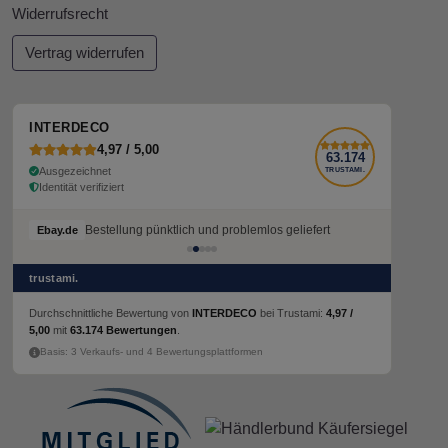
Widerrufsrecht
Vertrag widerrufen
INTERDECO
4,97 / 5,00
63.174
Ausgezeichnet
TRUSTAMI.
Identität verifiziert
Bestellung pünktlich und problemlos geliefert
Bestellung pünktlich und problemlos geliefert
Ebay.de
Ebay.de
trustami.
Durchschnittliche Bewertung von
INTERDECO
bei Trustami:
4,97 /
5,00
mit
63.174 Bewertungen
.
Basis: 3 Verkaufs- und 4 Bewertungsplattformen