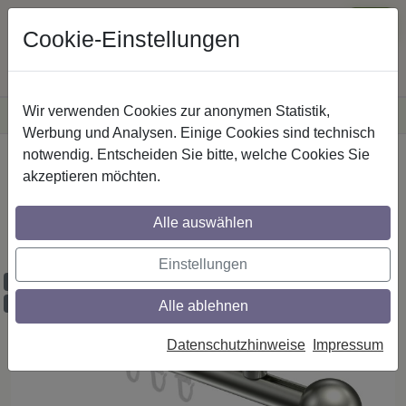
Cookie-Einstellungen
Wir verwenden Cookies zur anonymen Statistik,
·
Versandkostenfreie
Lieferung innerhalb Deutschlands
Sichere Zahlung
Werbung und Analysen. Einige Cookies sind technisch
notwendig. Entscheiden Sie bitte, welche Cookies Sie
Startseite
Innenlaufstangen
Edelstahl-Optik
akzeptieren möchten.
Gardinenstangen mit Innenlauf aus
Edelstahl-Optik in 20 mm Ø, 1-läufig,
Alle auswählen
Modell SONIUS - Luino
Einstellungen
Maßzuschnitt möglich
Ausklinkung möglich
Alle ablehnen
Datenschutzhinweise
Impressum