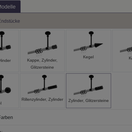
Modelle
Endstücke
Kegel
K
Kappe, Zylinder,
linder
Glitzersteine
Rillenzylinder, Zylinder
Zylinder, Glitzersteine
l
Farben