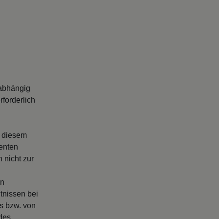
abhängig
forderlich
s diesem
enten
 nicht zur
en
tnissen bei
rs bzw. von
 des