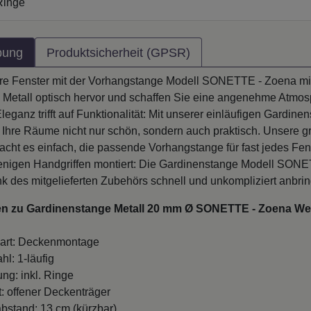
Ringe
bung
Produktsicherheit (GPSR)
re Fenster mit der Vorhangstange Modell SONETTE - Zoena mi
Metall optisch hervor und schaffen Sie eine angenehme Atmos
ganz trifft auf Funktionalität: Mit unserer einläufigen Gardine
e Ihre Räume nicht nur schön, sondern auch praktisch. Unsere 
cht es einfach, die passende Vorhangstange für fast jedes Fen
wenigen Handgriffen montiert: Die Gardinenstange Modell SON
nk des mitgelieferten Zubehörs schnell und unkompliziert anbri
en zu Gardinenstange Metall 20 mm Ø SONETTE - Zoena Wei
art: Deckenmontage
hl: 1-läufig
ung: inkl. Ringe
t: offener Deckenträger
stand: 13 cm (kürzbar)