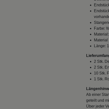
Endstück
Endstück
vorhande
Stangen
Farbe: W
Material:
Material
Länge: 
Lieferumfan
2 Stk. D
2 Stk. E
10 Stk. 
1 Stk. R
Längenhinwe
Ab einer Sta
geteilt und m
Über jeder V