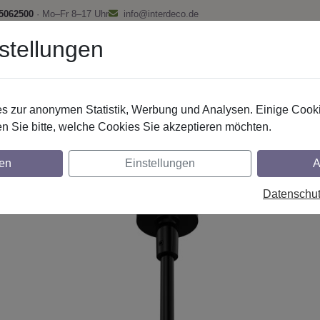
 5062500
· Mo–Fr 8–17 Uhr
info@interdeco.de
stellungen
fstangen
Gardinenschienen
Scheibenstangen
Gardine
 zur anonymen Statistik, Werbung und Analysen. Einige Cooki
Gardinenstangen
Metall
n Sie bitte, welche Cookies Sie akzeptieren möchten.
nstangen aus Metall in 20 mm Ø, 1-läufi
en
Einstellungen
A
z
Datenschu
glich