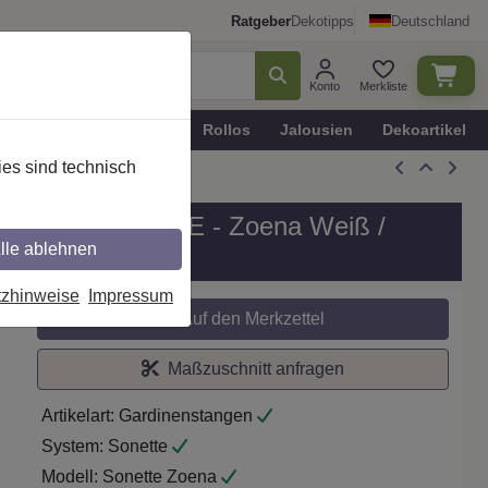
Ratgeber
Dekotipps
Deutschland
Konto
Merkliste
n
Plissee - Faltstores
Rollos
Jalousien
Dekoartikel
es sind technisch
g, Modell SONETTE - Zoena Weiß /
lle ablehnen
tzhinweise
Impressum
Auf den Merkzettel
Maßzuschnitt anfragen
Artikelart:
Gardinenstangen
System:
Sonette
Modell:
Sonette Zoena