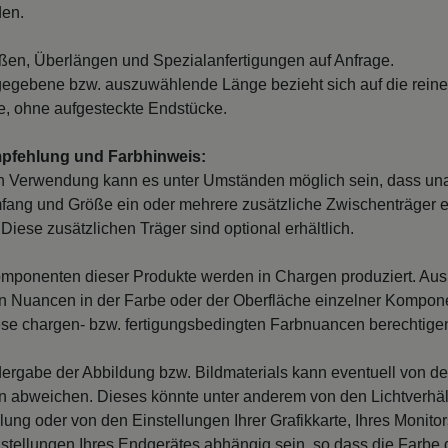
den.
en, Überlängen und Spezialanfertigungen auf Anfrage.
egebene bzw. auszuwählende Länge bezieht sich auf die reine
, ohne aufgesteckte Endstücke.
mpfehlung und Farbhinweis:
n Verwendung kann es unter Umständen möglich sein, dass un
fang und Größe ein oder mehrere zusätzliche Zwischenträger er
Diese zusätzlichen Träger sind optional erhältlich.
mponenten dieser Produkte werden in Chargen produziert. Au
 Nuancen in der Farbe oder der Oberfläche einzelner Kompon
iese chargen- bzw. fertigungsbedingten Farbnuancen berechtigen
ergabe der Abbildung bzw. Bildmaterials kann eventuell von d
en abweichen. Dieses könnte unter anderem von den Lichtverhäl
llung oder von den Einstellungen Ihrer Grafikkarte, Ihres Monito
nstellungen Ihres Endgerätes abhängig sein, so dass die Farbe