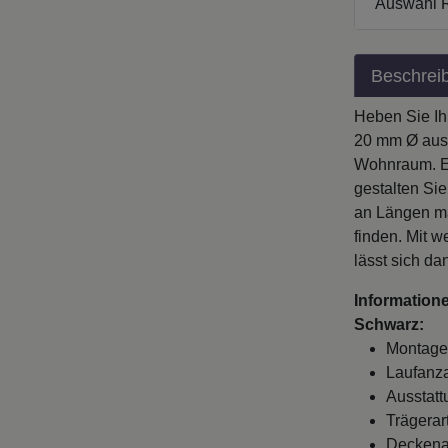
Auswahl 
Beschrei
Heben Sie Ih
20 mm Ø aus 
Wohnraum. Ele
gestalten Si
an Längen ma
finden. Mit 
lässt sich da
Information
Schwarz:
Montage
Laufanza
Ausstatt
Trägerar
Deckenab