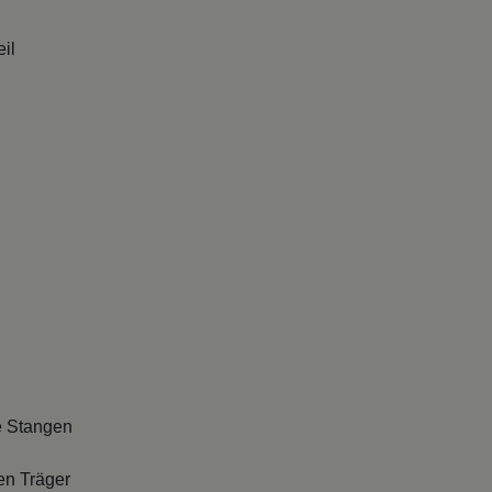
il
e Stangen
en Träger