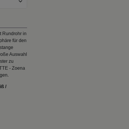
t Rundrohr in
phäre für den
nstange
große Auswahl
ster zu
ETTE - Zoena
ngen.
ß /