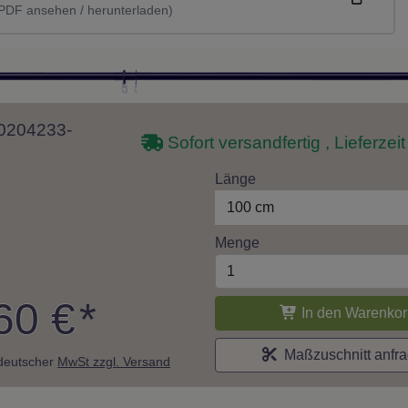
PDF ansehen / herunterladen)
 10204233-
Sofort versandfertig , Lieferzei
Länge
100 cm
Menge
60 €
*
In den Warenkor
Maßzuschnitt anfr
. deutscher
MwSt zzgl. Versand