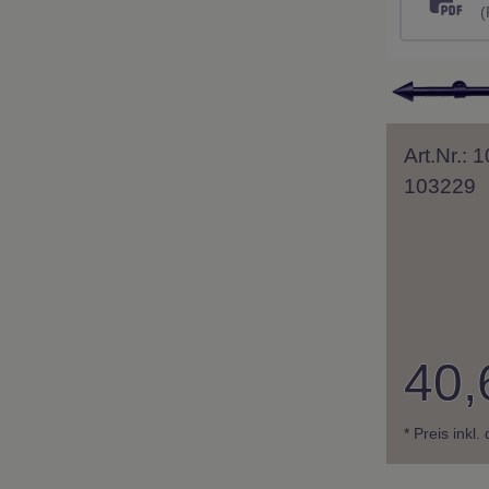
(
Art.Nr.:
103229
40,
* Preis inkl