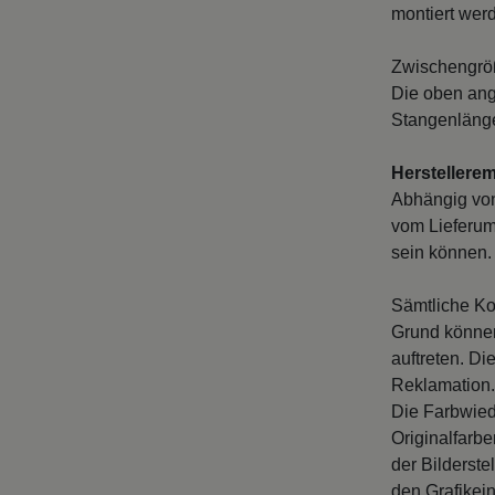
montiert wer
Zwischengröß
Die oben ang
Stangenlänge
Herstellere
Abhängig vo
vom Lieferum
sein können. 
Sämtliche Ko
Grund können
auftreten. D
Reklamation.
Die Farbwied
Originalfarb
der Bilderste
den Grafikei