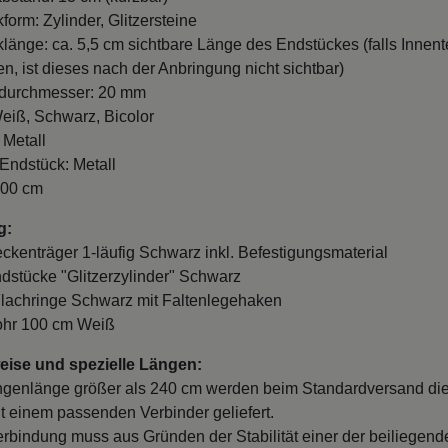
form: Zylinder, Glitzersteine
länge: ca. 5,5 cm sichtbare Länge des Endstückes (falls Innente
n, ist dieses nach der Anbringung nicht sichtbar)
durchmesser: 20 mm
eiß, Schwarz, Bicolor
 Metall
 Endstück: Metall
100 cm
g:
eckenträger 1-läufig Schwarz inkl. Befestigungsmaterial
ndstücke "Glitzerzylinder" Schwarz
Flachringe Schwarz mit Faltenlegehaken
ohr 100 cm Weiß
ise und spezielle Längen:
ngenlänge größer als 240 cm werden beim Standardversand di
it einem passenden Verbinder geliefert.
erbindung muss aus Gründen der Stabilität einer der beiliegend