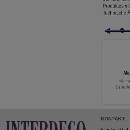
Produktes mö
Technische Ä
Ma
Millim
Bedürfn
KONTAKT:
Interdeco Gm