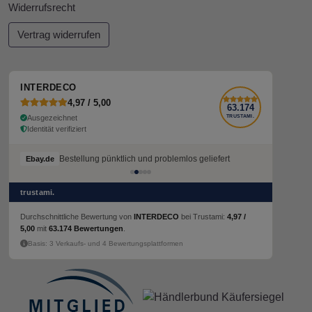
Widerrufsrecht
Vertrag widerrufen
INTERDECO
4,97 / 5,00
63.174
Ausgezeichnet
TRUSTAMI.
Identität verifiziert
Bestellung pünktlich und problemlos geliefert
Bestellung pünktlich und problemlos geliefert
Ebay.de
Ebay.de
trustami.
Durchschnittliche Bewertung von
INTERDECO
bei Trustami:
4,97 /
5,00
mit
63.174 Bewertungen
.
Basis: 3 Verkaufs- und 4 Bewertungsplattformen