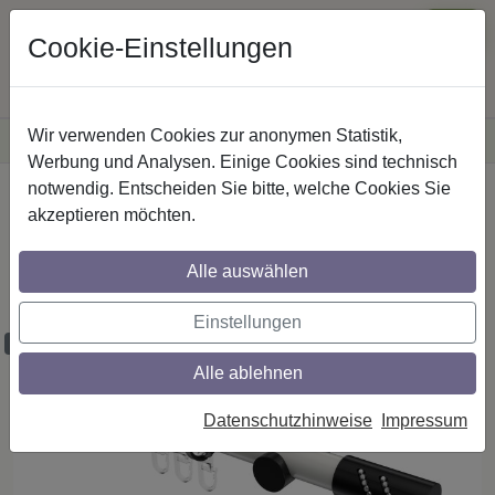
Cookie-Einstellungen
Wir verwenden Cookies zur anonymen Statistik,
·
Versandkostenfreie
Lieferung innerhalb Deutschlands
Sichere Zahlung
Werbung und Analysen. Einige Cookies sind technisch
notwendig. Entscheiden Sie bitte, welche Cookies Sie
Startseite
Gardinenstangen
Metall
akzeptieren möchten.
Gardinenstangen aus Metall in 20 mm Ø,
1-läufig, Modell PLATON - Zoena Weiß /
Alle auswählen
Schwarz
Einstellungen
Maßzuschnitt möglich
Alle ablehnen
Datenschutzhinweise
Impressum