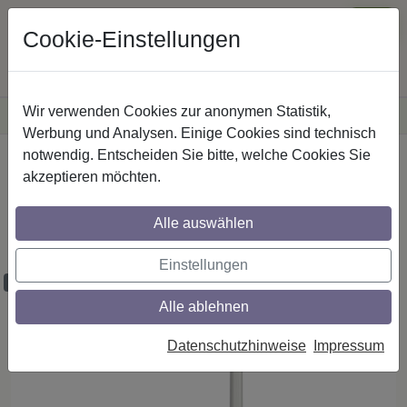
Cookie-Einstellungen
Wir verwenden Cookies zur anonymen Statistik,
·
Versandkostenfreie
Lieferung innerhalb Deutschlands
Sichere Zahlung
Werbung und Analysen. Einige Cookies sind technisch
notwendig. Entscheiden Sie bitte, welche Cookies Sie
Startseite
Gardinenstangen
Metall
akzeptieren möchten.
Gardinenstangen aus Metall in 20 mm Ø,
1-läufig, Modell SONETTE - Sitra Messing
Alle auswählen
Antik / Weiß
Einstellungen
Maßzuschnitt möglich
Alle ablehnen
Datenschutzhinweise
Impressum