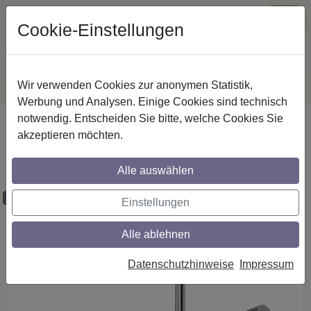
Cookie-Einstellungen
Wir verwenden Cookies zur anonymen Statistik,
·
Versandkostenfreie
Lieferung innerhalb Deutschlands
Sichere Zahlung
Werbung und Analysen. Einige Cookies sind technisch
notwendig. Entscheiden Sie bitte, welche Cookies Sie
Startseite
Gardinenstangen
Metall
akzeptieren möchten.
Gardinenstangen aus Metall in 20 mm Ø,
1-läufig, Modell SONETTE - Sitra Chrom
Alle auswählen
Maßzuschnitt möglich
Einstellungen
Alle ablehnen
Datenschutzhinweise
Impressum