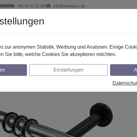
 5062500
· Mo–Fr 8–17 Uhr
info@interdeco.de
stellungen
fstangen
Gardinenschienen
Scheibenstangen
Gardine
 zur anonymen Statistik, Werbung und Analysen. Einige Cooki
Gardinenstangen
Metall
n Sie bitte, welche Cookies Sie akzeptieren möchten.
nstangen aus Metall in 20 mm Ø, 1-läufig
en
Einstellungen
A
z
Datenschu
glich