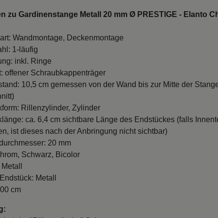
en zu Gardinenstange Metall 20 mm Ø PRESTIGE - Elanto C
art: Wandmontage, Deckenmontage
hl: 1-läufig
ung: inkl. Ringe
t: offener Schraubkappenträger
and: 10,5 cm gemessen von der Wand bis zur Mitte der Stang
nitt)
form: Rillenzylinder, Zylinder
länge: ca. 6,4 cm sichtbare Länge des Endstückes (falls Innente
n, ist dieses nach der Anbringung nicht sichtbar)
durchmesser: 20 mm
hrom, Schwarz, Bicolor
 Metall
 Endstück: Metall
100 cm
g: