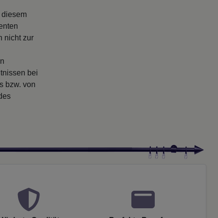
s diesem
enten
 nicht zur
en
tnissen bei
rs bzw. von
 des