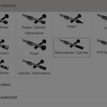
Endstücke
Kegel
linder
Kappe, Zylinder,
K
Glitzersteine
Schräg
Rillenzylinder, Zylinder
color)
Kugel
Bicolor
Zylinder, Glitzersteine
Farben
aufanzahl