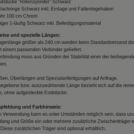
ndstücke "Rillenzylinder" Schwarz
Flachringe Schwarz inkl. Einlage und Faltenlegehaken
Rohr 100 cm Chrom
räger 1-läufig Schwarz inkl. Befestigungsmaterial
ise und spezielle Längen:
ngenlänge größer als 240 cm werden beim Standardversand di
it einem passenden Verbinder geliefert.
erbindung muss aus Gründen der Stabilität einer der beiliegend
den.
en, Überlängen und Spezialanfertigungen auf Anfrage.
egebene bzw. auszuwählende Länge bezieht sich auf die reine
, ohne aufgesteckte Endstücke.
mpfehlung und Farbhinweis:
n Verwendung kann es unter Umständen möglich sein, dass un
fang und Größe ein oder mehrere zusätzliche Zwischenträger er
Diese zusätzlichen Träger sind optional erhältlich.