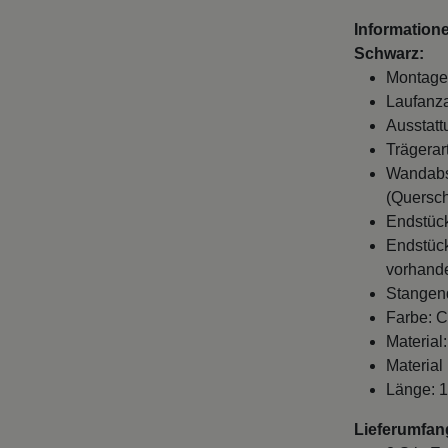
Information
Schwarz:
Montage
Laufanza
Ausstatt
Trägerar
Wandabst
(Quersch
Endstück
Endstück
vorhande
Stangen
Farbe: C
Material:
Material
Länge: 
Lieferumfan