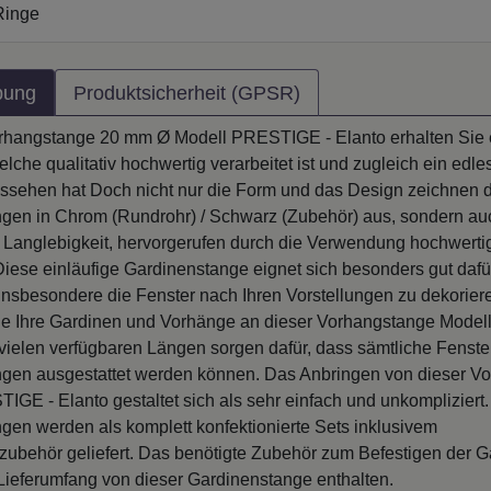
Ringe
bung
Produktsicherheit (GPSR)
orhangstange 20 mm Ø Modell PRESTIGE - Elanto erhalten Sie 
elche qualitativ hochwertig verarbeitet ist und zugleich ein edle
sehen hat Doch nicht nur die Form und das Design zeichnen 
gen in Chrom (Rundrohr) / Schwarz (Zubehör) aus, sondern auc
nd Langlebigkeit, hervorgerufen durch die Verwendung hochwerti
Diese einläufige Gardinenstange eignet sich besonders gut dafü
sbesondere die Fenster nach Ihren Vorstellungen zu dekorier
ie Ihre Gardinen und Vorhänge an dieser Vorhangstange Mod
 vielen verfügbaren Längen sorgen dafür, dass sämtliche Fenste
gen ausgestattet werden können. Das Anbringen von dieser V
IGE - Elanto gestaltet sich als sehr einfach und unkompliziert
gen werden als komplett konfektionierte Sets inklusivem
zubehör geliefert. Das benötigte Zubehör zum Befestigen der Ga
 Lieferumfang von dieser Gardinenstange enthalten.