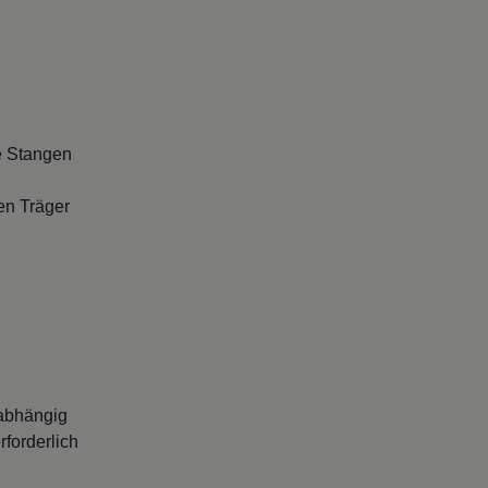
e Stangen
en Träger
abhängig
forderlich