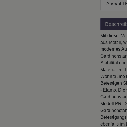
Auswahl 
Beschrei
Mit dieser V
aus Metall, w
modernes Aus
Gardinenstan
Stabilität u
Materialien. 
Wohnräume in
Befestigen S
- Elanto. Die
Gardinenstan
Modell PREST
Gardinenstan
Befestigungs
ebenfalls im