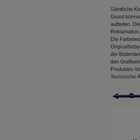
Sämtliche Ko
Grund können
auftreten. D
Reklamation.
Die Farbwied
Originalfarb
der Bilderste
den Grafikei
Produktes mö
Technische Ä