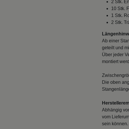
2 Stk. E
10 Stk. 
1 Stk. 
2 Stk. T
Längenhinwe
Ab einer Sta
geteilt und m
Über jeder V
montiert wer
Zwischengröß
Die oben ang
Stangenlänge
Herstellere
Abhängig vo
vom Lieferum
sein können. 