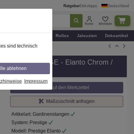
Ratgeber
Dekotipps
Deutschland
Konto
Merkliste
n
Plissee - Faltstores
Rollos
Jalousien
Dekoartikel
es sind technisch
, Modell PRESTIGE - Elanto Chrom /
lle ablehnen
tzhinweise
Impressum
Auf den Merkzettel
Maßzuschnitt anfragen
Artikelart:
Gardinenstangen
System:
Prestige
Modell:
Prestige Elanto