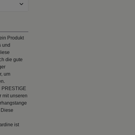
ein Produkt
s und
diese
h die gute
ger
r, um
en.
ell PRESTIGE
r mit unseren
orhangstange
. Diese
rdine ist