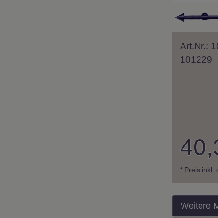
Art.Nr.:
101229
40,
* Preis inkl
Weitere 