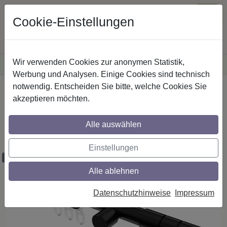
Cookie-Einstellungen
Wir verwenden Cookies zur anonymen Statistik,
·
Versandkostenfreie
Lieferung innerhalb Deutschlands
Sichere Zahlung
Werbung und Analysen. Einige Cookies sind technisch
notwendig. Entscheiden Sie bitte, welche Cookies Sie
Startseite
Gardinenstangen
Metall
akzeptieren möchten.
Gardinenstangen aus Metall in 20 mm Ø,
1-läufig, Modell PRESTIGE - Elanto
Alle auswählen
Schwarz
Einstellungen
Maßzuschnitt möglich
Alle ablehnen
Datenschutzhinweise
Impressum