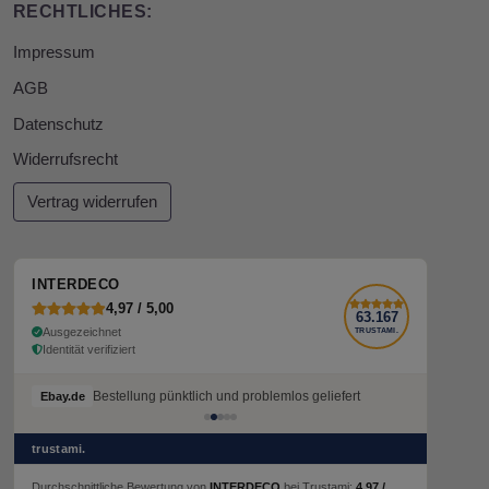
RECHTLICHES:
Impressum
AGB
Datenschutz
Widerrufsrecht
Vertrag widerrufen
INTERDECO
4,97 / 5,00
63.167
Ausgezeichnet
TRUSTAMI.
Identität verifiziert
Bestellung pünktlich und problemlos geliefert
Ebay.de
trustami.
Durchschnittliche Bewertung von
INTERDECO
bei Trustami:
4,97 /