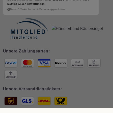
5,00
mit
63.167 Bewertungen
.
Basis: 3 Verkaufs- und 4 Bewertungsplattformen
Unsere Zahlungsarten:
Unsere Versanddienstleister: