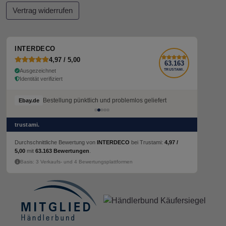
Vertrag widerrufen
INTERDECO
4,97 / 5,00
63.163
Ausgezeichnet
TRUSTAMI.
Identität verifiziert
Bestellung pünktlich und problemlos geliefert
Bestellung pünktlich und problemlos geliefert
Ebay.de
Ebay.de
trustami.
Durchschnittliche Bewertung von
INTERDECO
bei Trustami:
4,97 /
5,00
mit
63.163 Bewertungen
.
Basis: 3 Verkaufs- und 4 Bewertungsplattformen