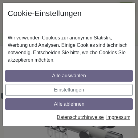
Cookie-Einstellungen
Wir verwenden Cookies zur anonymen Statistik,
·
Versandkostenfreie
Lieferung innerhalb Deutschlands
Sichere Zahlung
Werbung und Analysen. Einige Cookies sind technisch
notwendig. Entscheiden Sie bitte, welche Cookies Sie
Startseite
Gardinenstangen
Metall
akzeptieren möchten.
Gardinenstangen aus Metall in 20 mm Ø,
1-läufig, Modell PLATON - Santo Weiß /
Alle auswählen
Chrom
Einstellungen
Maßzuschnitt möglich
Alle ablehnen
Datenschutzhinweise
Impressum