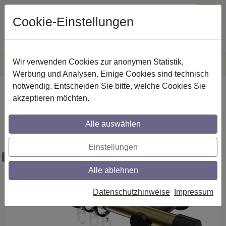
Cookie-Einstellungen
Wir verwenden Cookies zur anonymen Statistik,
·
Versandkostenfreie
Lieferung innerhalb Deutschlands
Sichere Zahlung
Werbung und Analysen. Einige Cookies sind technisch
notwendig. Entscheiden Sie bitte, welche Cookies Sie
Startseite
Gardinenstangen
Metall
akzeptieren möchten.
Gardinenstangen aus Metall in 20 mm Ø,
1-läufig, Modell PLATON - Santo Messing
Alle auswählen
Antik / Schwarz
Einstellungen
Maßzuschnitt möglich
Alle ablehnen
Datenschutzhinweise
Impressum