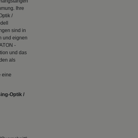
hmung. Ihre
ptik /
dell
ngen sind in
h und eignen
PLATON -
tion und das
den als
e eine
ng-Optik /
Querschnitt)