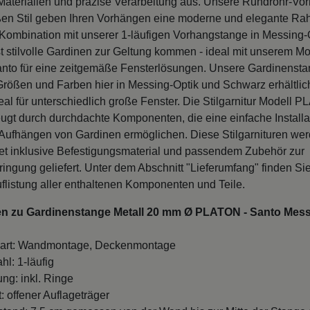
en Stil geben Ihren Vorhängen eine moderne und elegante Ra
n Kombination mit unserer 1-läufigen Vorhangstange in Messing-O
t stilvolle Gardinen zur Geltung kommen - ideal mit unserem Mo
to für eine zeitgemäße Fensterlösungen. Unsere Gardinensta
Größen und Farben hier in Messing-Optik und Schwarz erhältlic
eal für unterschiedlich große Fenster. Die Stilgarnitur Modell 
ugt durch durchdachte Komponenten, die eine einfache Installa
Aufhängen von Gardinen ermöglichen. Diese Stilgarnituren wer
et inklusive Befestigungsmaterial und passendem Zubehör zur
ingung geliefert. Unter dem Abschnitt "Lieferumfang" finden Si
Auflistung aller enthaltenen Komponenten und Teile.
en zu Gardinenstange Metall 20 mm Ø PLATON - Santo Messi
art: Wandmontage, Deckenmontage
hl: 1-läufig
ung: inkl. Ringe
: offener Auflageträger
and: 7,5 cm gemessen von der Wand bis zur Mitte der Stange (