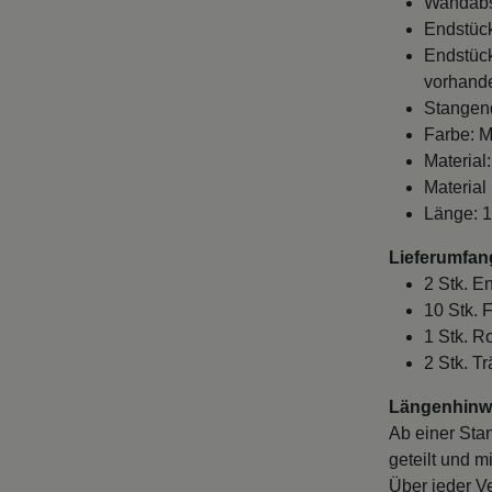
Endstück
Endstück
vorhande
Stangen
Farbe: M
Material:
Material
Länge: 
Lieferumfan
2 Stk. E
10 Stk. 
1 Stk. R
2 Stk. T
Längenhinwe
Ab einer Sta
geteilt und m
Über jeder V