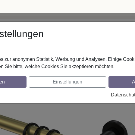
 5062500
· Mo–Fr 8–17 Uhr
info@interdeco.de
stellungen
fstangen
Gardinenschienen
Scheibenstangen
Gardine
 zur anonymen Statistik, Werbung und Analysen. Einige Cooki
Gardinenstangen
Metall
n Sie bitte, welche Cookies Sie akzeptieren möchten.
nstangen aus Metall in 20 mm Ø, 1-läufig
en
Einstellungen
A
rz
Datenschu
glich