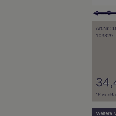
Art.Nr.: 
103829
34,
* Preis inkl
Weitere 