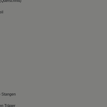
il
e Stangen
en Träger