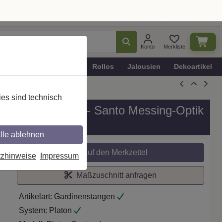
Ratgeber
Dekotipps
Deutschland
Konto
Merkliste
n
Plissee - Faltstores
Rollos
Jalousien
Dekoartikel
es sind technisch
, Modell PLATON - Santo Messing-Optik
lle ablehnen
tzhinweise
Impressum
Auf den Merkzettel
Maßzuschnitt anfragen
Artikelart:
Gardinenstangen
System:
Platon
Modell:
Platon Santo