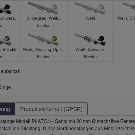
 Schwarz,
Silbergrau, Weiß,
Weiß
Weiß, Ch
or
Bicolor
ahl-Optik,
Weiß, Messing-Optik,
Weiß, Schwarz,
or
Bicolor
Bicolor
aufanzahl
Ringe
bung
Produktsicherheit (GPSR)
stange Modell PLATON - Santo mit 20 mm Ø macht Ihre Fenste
kvollen Blickfang. Diese Gardinenstangen aus Metall zeichne
 Materialien und präzise Verarbeitung aus. Unsere Rundrohr-V