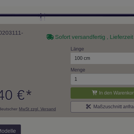
10203111-
Sofort versandfertig , Lieferzei
Länge
100 cm
Menge
40 €
*
In den Warenkor
Maßzuschnitt anfr
. deutscher
MwSt zzgl. Versand
Modelle