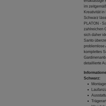
im zeitgemäß
Kreativität i
Schwarz läss
PLATON - San
zahlreichen 
sich daher id
Santo überze
problemlose 
komplettes S
Gardinenanbr
detaillierte 
Information
Schwarz:
Montage
Laufanza
Ausstatt
Trägerart
Wandabst