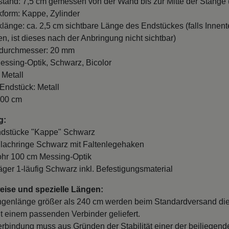
form: Kappe, Zylinder
länge: ca. 2,5 cm sichtbare Länge des Endstückes (falls Innente
n, ist dieses nach der Anbringung nicht sichtbar)
durchmesser: 20 mm
essing-Optik, Schwarz, Bicolor
 Metall
 Endstück: Metall
100 cm
g:
ndstücke "Kappe" Schwarz
Flachringe Schwarz mit Faltenlegehaken
ohr 100 cm Messing-Optik
räger 1-läufig Schwarz inkl. Befestigungsmaterial
ise und spezielle Längen:
ngenlänge größer als 240 cm werden beim Standardversand di
it einem passenden Verbinder geliefert.
erbindung muss aus Gründen der Stabilität einer der beiliegend