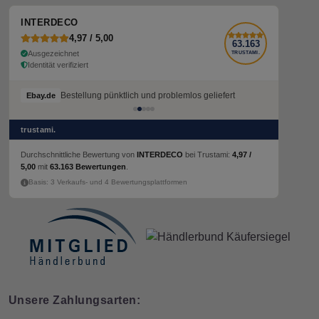
INTERDECO
4,97 / 5,00
63.163
Ausgezeichnet
TRUSTAMI.
Identität verifiziert
Bestellung pünktlich und problemlos geliefert
Bestellung pünktlich und problemlos geliefert
Ebay.de
Ebay.de
trustami.
Durchschnittliche Bewertung von
INTERDECO
bei Trustami:
4,97 /
5,00
mit
63.163 Bewertungen
.
Basis: 3 Verkaufs- und 4 Bewertungsplattformen
Unsere Zahlungsarten: