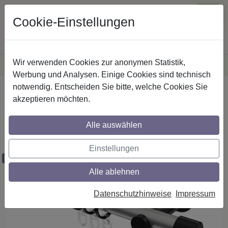
Cookie-Einstellungen
Wir verwenden Cookies zur anonymen Statistik,
·
Versandkostenfreie
Lieferung innerhalb Deutschlands
Sichere Zahlung
Werbung und Analysen. Einige Cookies sind technisch
notwendig. Entscheiden Sie bitte, welche Cookies Sie
Startseite
Gardinenstangen
Metall
akzeptieren möchten.
Gardinenstangen aus Metall in 20 mm Ø,
1-läufig, Modell PLATON - Santo
Alle auswählen
Silbergrau / Schwarz
Einstellungen
Maßzuschnitt möglich
Alle ablehnen
Datenschutzhinweise
Impressum