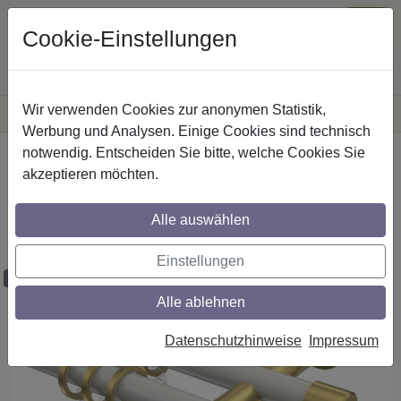
Cookie-Einstellungen
Wir verwenden Cookies zur anonymen Statistik,
·
Versandkostenfreie
Lieferung innerhalb Deutschlands
Sichere Zahlung
Werbung und Analysen. Einige Cookies sind technisch
notwendig. Entscheiden Sie bitte, welche Cookies Sie
Startseite
Gardinenstangen
Metall
akzeptieren möchten.
Gardinenstangen aus Metall in 20 mm Ø,
2-läufig, Modell PRESTIGE - Sitra Weiß /
Alle auswählen
Messing-Optik
Einstellungen
Maßzuschnitt möglich
Alle ablehnen
Datenschutzhinweise
Impressum