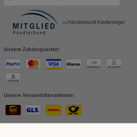
Unsere Zahlungsarten:
Unsere Versanddienstleister:
© 2026 Interdeco GmbH · * Preis inkl. deutscher
MwSt zzgl. Versand
. Der
Gesamtpreis ist abhängig vom Mehrwertsteuersatz des Lieferlandes.